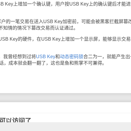
Key上增加一个确认键，用户按USB Key上的确认键后才能
的一笔交易在送入USB Key加密前，可能会被黑客拦截屏篡
不知情的情况下篡改交易而认证通过。
 Key的硬件，在USB Key上增加一个显示屏，能够显示交
我曾经想到过将
USB Key
和
动态密码锁
合二为一，就能产生出
样的话，成本就会翻一翻了，这也是鱼和熊掌不可兼得。
博客可以访问了