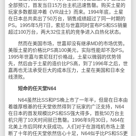
全部预订，首发当日15万台主机迅速售罄。购买土星的
玩家多数都是冲着《VR战士》而来。1994年底，土星
在日本总共卖出了50万台，销售成绩超过了同一时期的
PS。1995年5月7日，索尼与世嘉同时宣布PS和SS销量
超过100万台，两大32位主机的竞争进入白热化状态。
然而在美国市场，世嘉却没有继承MD的市场优势。
美版土星的价格比PS高100美元，实际性能却不及PS。
1995年世嘉与索尼狂打价格战，土星以微弱的优势领
先，然后由于土星的造价比PS高，到了1996年之后，世
嘉再也无法承受巨大的成本压力，土星在美国和日本全
线溃败。
短命的任天堂N64
N64虽然比SS和PS晚上市了一年半，但是在日本由
着雄厚根基的任天堂依然得到了玩家的广泛支持，N64
在日本的首发规模比PS和SS强大得多，首批50万台主
机只用了10天时间就已售罄。1996年9月30日，N64在
北美上市后同样大获成功。人们对于在游戏机市场上垄
断了十年的任天堂依然信心十足，N64似乎比PS和SS更