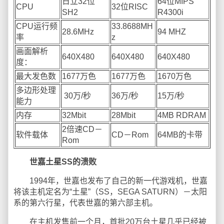
日立32位
64位MIPS
CPU
32位RISC
SH2
R4300i
CPU运行频
33.8688MH
28.6MHz
94 MHZ
率
z
画面解析
640X480
640X480
640X480
度：
最大发色数
1677万色
1677万色
1670万色
多边形处理
30万/秒
36万/秒
15万/秒
能力
内存
32Mbit
28Mbit
4MB RDRAM
2倍速CD－
软件载体
CD－Rom
64MB的卡带
Rom
世嘉土星SS的溃败
1994年，世嘉也发布了自己的新一代游戏机，世嘉
将该主机定名为“土星”（SS，SEGA SATURN）－太阳
系的第六行星，代表世嘉的第六部主机。
在主机发售前一个月，首批20万台土星几乎已经被