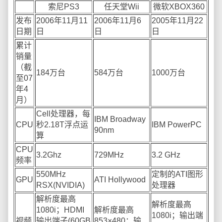
索尼PS3
任天堂Wii
微软XBOX360
发布
2006年11月11
2006年11月6
2005年11月22
日期
日
日
日
累计
销量
（截
184万台
584万台
1000万台
至07
年4
月）
Cell处理器，每
IBM Broadway
CPU
秒2.18T浮点运
IBM PowerPC
90nm
算
CPU
3.2Ghz
729MHz
3.2 GHz
频率
550MHz
定制的ATI图形
GPU
ATI Hollywood
RSX(NVIDIA)
处理器
解析度最高
解析度最高
1080i；HDMI
解析度最高
1080i；输出端
视频
输出端子(60GB
853×480；输