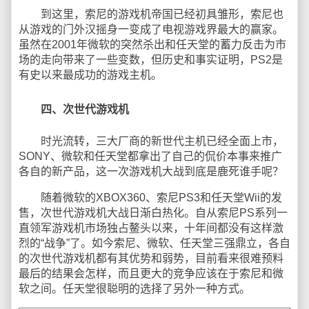
到这里，索尼的游戏机帝国已经初具雏形，索尼也
从游戏的门外汉摇身一变成了电视游戏界最大的赢家。
虽然在2001年微软的突然杀出和任天堂的蓄力反击为市
场的走向带来了一些变数，但历史和事实证明，PS2是
有史以来最成功的游戏主机。
四、次世代游戏机
时光流转，三大厂商的新世代主机已经全面上市，
SONY、微软和任天堂都拿出了自己的侃价本事来推广
各自的新产品，这一次游戏机大战到底是鹿死谁手呢？
随着微软的XBOX360、索尼PS3和任天堂Wii的发
售，次世代游戏机大战日渐白热化。自从索尼PS系列一
直领军游戏机市场独占鳌头以来，十年间都没有这样激
烈的“战争”了。如今索尼、微软、任天堂三强鼎立，各自
的次世代游戏机都有其优势和弱势，目前看来很难预料
最后的结果会怎样，而且更大的竞争应该在于索尼和微
软之间。任天堂很聪明的选择了另外一种方式。