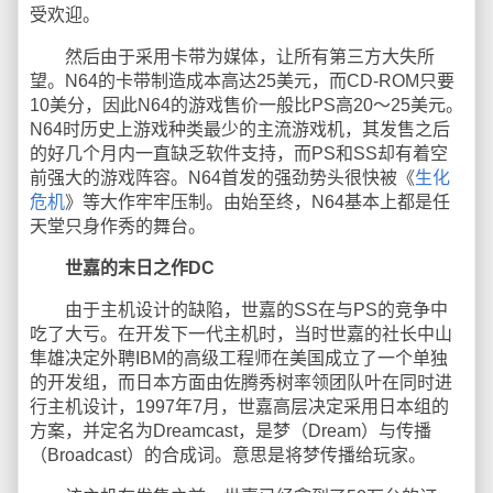
受欢迎。
然后由于采用卡带为媒体，让所有第三方大失所
望。N64的卡带制造成本高达25美元，而CD-ROM只要
10美分，因此N64的游戏售价一般比PS高20～25美元。
N64时历史上游戏种类最少的主流游戏机，其发售之后
的好几个月内一直缺乏软件支持，而PS和SS却有着空
前强大的游戏阵容。N64首发的强劲势头很快被《
生化
危机
》等大作牢牢压制。由始至终，N64基本上都是任
天堂只身作秀的舞台。
世嘉的末日之作DC
由于主机设计的缺陷，世嘉的SS在与PS的竞争中
吃了大亏。在开发下一代主机时，当时世嘉的社长中山
隼雄决定外聘IBM的高级工程师在美国成立了一个单独
的开发组，而日本方面由佐腾秀树率领团队叶在同时进
行主机设计，1997年7月，世嘉高层决定采用日本组的
方案，并定名为Dreamcast，是梦（Dream）与传播
（Broadcast）的合成词。意思是将梦传播给玩家。