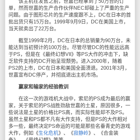
该主机在发售之前，世嘉已经拿到了50万台的订
单，然而世嘉的生产合作伙伴NEC却碰上了严重的生产
问题。由于图形芯片的生产速度跟不上，DC在日本的首
批出货只有15万台。1999年9月9日，DC在美国上市，
当天就卖出了22万台。
截至1999年2月，DC在日本的总销量为90万台，未
能达到当初预计的100万台。尽管尽管DC的性能远远高
于PS，但是在《最终幻想VII》等PS大作的冲击下，缺
乏软件支持的DC开始呈现颓势。进入2000年，随着
PS2的上市，DC在日本和美国全面溃退。2001年3月，
世嘉宣布DC停产，并彻底退出主机市场。
赢家和输家的经验教训
在这一次的游戏机大战中，索尼的PS成为最后的赢
家，关于索尼的PS战胜劲敌世嘉的土星，原因很多，一
些说法是土星的价格比PS高，而实际性能却不及PS。
虽然土星和PS都不凡有大作支持，但是PS的大作相对
多一些，最终决定PS命运的可能是那些名垂青史的游戏
大作，例如《
生化危机
》、《
寂静岭
》、《合金装
备》、《最终幻想》等等。