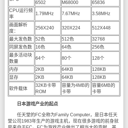
6502
M68000
65836
CPU运行频
1.79MHz
7.67MHz
3.58MHz
率
画面解析
256X240
320X224
512X448
度：
最大发色数
52色
512色
32768
同屏发色数
16色
64色
256色
最多活动块
64个
80个
128个
数量
内存
2KB
64KB
128KB
显存
2KB
64KB
128KB
32KB卡带
容量为4MB的
容量6MB的
软件载体
ROM
卡带
卡带
日本游戏产业的起点
任天堂的FC全称为Family Computer，是日本任天
堂公司1983年生产的游戏主机，现在很多游戏的前身就
是来自于FC。FC为游戏产业做出了相当大的贡献，甚