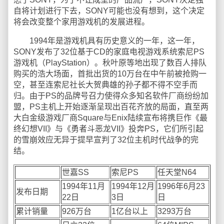
自将计划进行下去，SONY可能也没有想到，这个决定
将会改变整个家用游戏机的发展进程。
1994年是游戏机具有历史意义的一年，这一年，
SONY发布了32位基于CD的家庭电视游戏系统索尼PS
游戏机（PlayStation）。秋叶原等地出现了数百人排队
购买的浩大场面，首批出货的10万台在中午前被抢购一
空，甚至连索尼社长大贺典雄的孙子都不得不空手而
归。由于PS的品牌号召力使得众多知名软件厂商纷纷加
盟，PS主机上开始逐渐呈现出百花齐放的局面，直至两
大白金级游戏厂商Square与Enix陆续宣布将携巨作《最
终幻想VII》与《勇者斗恶龙VII》投奔PS，它们所引起
的雪崩效应无异于提早宣判了32位主机时代战争的完
结。
世嘉SS
索尼PS
任天堂N64
1994年11月
1994年12月
1996年6月23
发布日期
22日
3日
日
累计销量
926万台
1亿台以上
3293万台