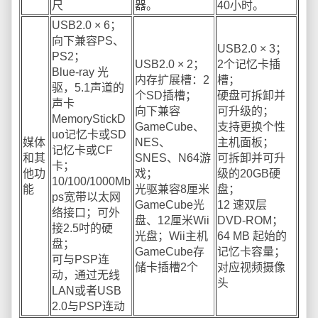
尺
器。
40小时。
USB2.0 × 6；
向下兼容PS、
USB2.0 × 3；
PS2；
USB2.0 × 2；
2个记忆卡插
Blue-ray 光
内存扩展槽：2
槽；
驱，5.1声道的
个SD插槽；
硬盘可拆卸并
声卡
向下兼容
可升级的；
MemoryStickD
GameCube、
支持更换个性
uo记忆卡或SD
媒体
NES、
主机面板；
记忆卡或CF
和其
SNES、N64游
可拆卸并可升
卡；
他功
戏；
级的20GB硬
10/100/1000Mb
能
光驱兼容8厘米
盘；
ps宽带以太网
GameCube光
12 速双层
络接口；可外
盘、12厘米Wii
DVD-ROM；
接2.5吋的硬
光盘；Wii主机
64 MB 起始的
盘；
GameCube存
记忆卡容量；
可与PSP连
储卡插槽2个
对应视频摄像
动，通过无线
头
LAN或者USB
2.0与PSP连动