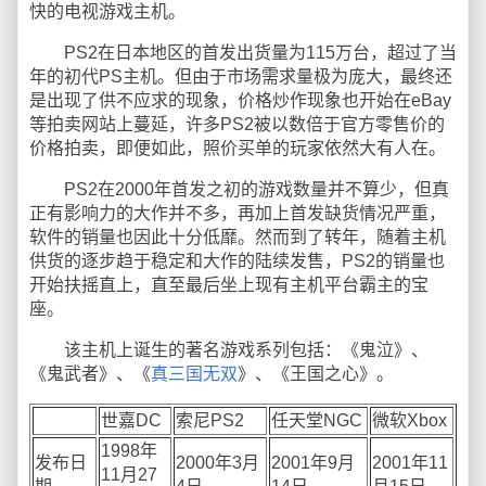
快的电视游戏主机。
PS2在日本地区的首发出货量为115万台，超过了当
年的初代PS主机。但由于市场需求量极为庞大，最终还
是出现了供不应求的现象，价格炒作现象也开始在eBay
等拍卖网站上蔓延，许多PS2被以数倍于官方零售价的
价格拍卖，即便如此，照价买单的玩家依然大有人在。
PS2在2000年首发之初的游戏数量并不算少，但真
正有影响力的大作并不多，再加上首发缺货情况严重，
软件的销量也因此十分低靡。然而到了转年，随着主机
供货的逐步趋于稳定和大作的陆续发售，PS2的销量也
开始扶摇直上，直至最后坐上现有主机平台霸主的宝
座。
该主机上诞生的著名游戏系列包括：《鬼泣》、
《鬼武者》、《
真三国无双
》、《王国之心》。
世嘉DC
索尼PS2
任天堂NGC
微软Xbox
1998年
发布日
2000年3月
2001年9月
2001年11
11月27