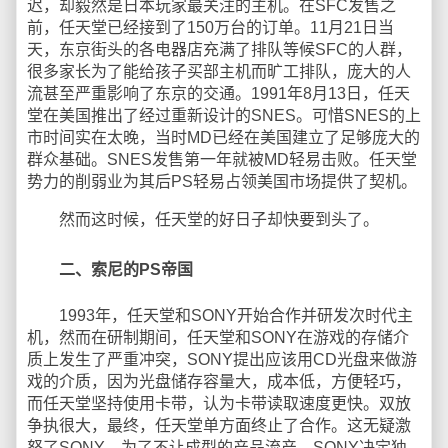
迟，却毅然是日本玩家最关注的主机。在SFC发售之
前，任天堂已经接到了150万台的订单。11月21日当
天，东京街头的各电器店充满了排队等候SFC的人群，
很多家长为了能给孩子买部主机而旷工排队，庞大的人
流甚至严重影响了东京的交通。1991年8月13日，任天
堂在美国推出了经过重新设计的SNES。可惜SNES的上
市时间实在太晚，当时MD已经在美国建立了足够庞大的
群众基础。SNES发售第一年就被MD轻易击败。任天堂
势力的削弱业为其后PS轻易占领美国市场提供了契机。
然而这时候，任天堂的好日子却快要到头了。
二、索尼的PS帝国
1993年，任天堂和SONY开始合作并研发次时代主
机，然而在研制期间，任天堂和SONY在游戏的存储介
质上发生了严重冲突，SONY提出应该用CD光盘来做游
戏的介质，因为光盘储存容量大，成本低，方便轻巧，
而任天堂坚持使用卡带，认为卡带读取速度更快。双放
争执很大，最终，任天堂单方面终止了合作。这无疑激
怒了SONY，为了不让成型的产品流产，SONY决定独