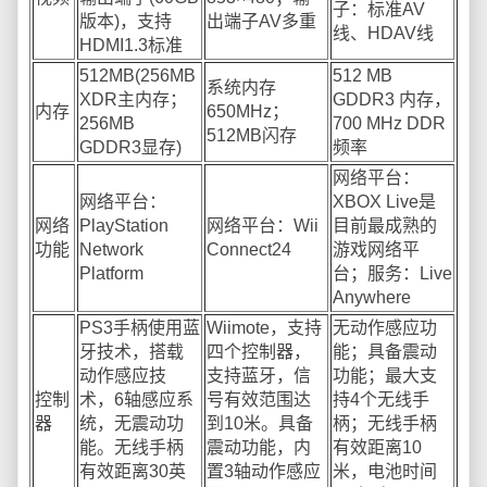
子：标准AV
版本)，支持
出端子AV多重
线、HDAV线
HDMI1.3标准
512MB(256MB
512 MB
系统内存
XDR主内存；
GDDR3 内存，
内存
650MHz；
256MB
700 MHz DDR
512MB闪存
GDDR3显存)
频率
网络平台：
网络平台：
XBOX Live是
网络
PlayStation
网络平台：Wii
目前最成熟的
功能
Network
Connect24
游戏网络平
Platform
台；服务：Live
Anywhere
PS3手柄使用蓝
Wiimote，支持
无动作感应功
牙技术，搭载
四个控制器，
能；具备震动
动作感应技
支持蓝牙，信
功能；最大支
控制
术，6轴感应系
号有效范围达
持4个无线手
器
统，无震动功
到10米。具备
柄；无线手柄
能。无线手柄
震动功能，内
有效距离10
有效距离30英
置3轴动作感应
米，电池时间