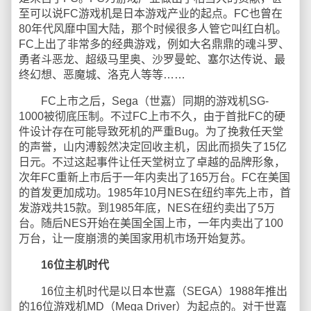
至可以说FC游戏机是日本游戏产业的起点。FC也曾在
80年代风靡中国大陆，那个时候很多人管它叫红白机。
FC上出了非常多的经典游戏，例如大名鼎鼎的魂斗罗、
勇者斗恶龙、超级马里奥、沙罗曼蛇、塞尔达传说、最
终幻想、恶魔城、洛克人等等……
FC上市之后，Sega（世嘉）同期的游戏机SG-
1000被彻底压制。不过FC上市不久，由于首批FC的硬
件设计存在可能导致死机的严重Bug。为了挽救任天堂
的声誉，山内溥毅然决定回收主机，因此而损失了15亿
日元。不过这起事件让任天堂树立了卓越的品牌形象，
次年FC重新上市后于一年内卖出了165万台。FC在美国
的首发更加成功。1985年10月NES在纽约率先上市，首
发游戏共15款。到1985年底，NES在纽约卖出了5万
台。随后NES开始在美国全国上市，一年内卖出了100
万台，让一度崩溃的美国家用机市场开始复苏。
16位主机时代
16位主机时代是以日本世嘉（SEGA）1988年推出
的16位游戏机MD（Mega Driver）为起点的。对于世嘉