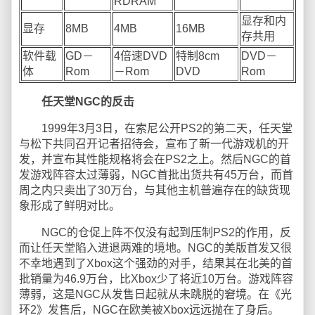
RDRAM
显存和内
显存
8MB
4MB
16MB
存共用
软件载
GD－
4倍速DVD
特制8cm
DVD－
体
Rom
－Rom
DVD
Rom
任天堂NGC的反击
1999年3月3日，在索尼公开PS2的第二天，任天堂
与松下共同召开记者招待会，宣布了新一代游戏机的开
发，并宣布其性能规格将会在PS2之上。然后NGC的首
发游戏阵容太过薄弱，NGC首批出货共有45万台，而首
周之内只卖出了30万台，与其他主机普遍存在的缺货现
象形成了鲜明对比。
NGC的仓促上阵不仅没有起到压制PS2的作用，反
而让任天堂陷入进退两难的境地。NGC的美版首发又很
不幸地遇到了Xbox这个强劲的对手，结果其在北美的首
批销量为46.9万台，比Xbox少了将近10万台。游戏阵容
薄弱，这是NGC从发售日起就从未跳脱的窘境。在《光
环2》发售后，NGC在欧美被Xbox远远抛在了身后。