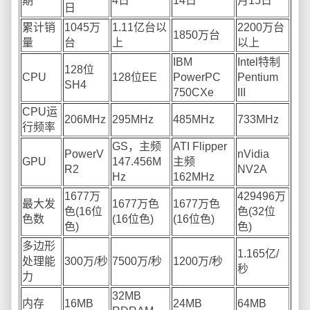
期
4日
14日
月15日
日
累计销
1045万
1.11亿台以
2200万台
1850万台
量
台
上
以上
IBM
Intel特制
128位
CPU
128位EE
PowerPC
Pentium
SH4
750CXe
III
CPU运
206MHz
295MHz
485MHz
733MHz
行频率
GS，主频
ATI Flipper
PowerV
nVidia
GPU
147.456M
主频
R2
NV2A
Hz
162MHz
1677万
429496万
最大发
1677万色
1677万色
色(16位
色(32位
色数
(16位色)
(16位色)
色)
色)
多边形
1.165亿/
处理能
300万/秒
7500万/秒
1200万/秒
秒
力
32MB
内存
16MB
24MB
64MB