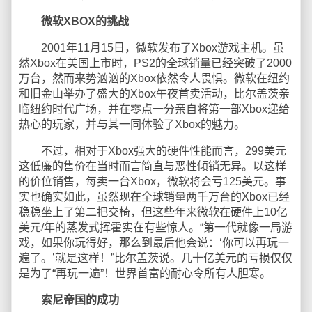
微软XBOX的挑战
2001年11月15日，微软发布了Xbox游戏主机。虽
然Xbox在美国上市时，PS2的全球销量已经突破了2000
万台，然而来势汹汹的Xbox依然令人畏惧。微软在纽约
和旧金山举办了盛大的Xbox午夜首卖活动，比尔盖茨亲
临纽约时代广场，并在零点一分亲自将第一部Xbox递给
热心的玩家，并与其一同体验了Xbox的魅力。
不过，相对于Xbox强大的硬件性能而言，299美元
这低廉的售价在当时而言简直与恶性倾销无异。以这样
的价位销售，每卖一台Xbox，微软将会亏125美元。事
实也确实如此，虽然现在全球销量两千万台的Xbox已经
稳稳坐上了第二把交椅，但这些年来微软在硬件上10亿
美元/年的蒸发式挥霍实在有些惊人。“第一代就像一局游
戏，如果你玩得好，那么到最后他会说：‘你可以再玩一
遍了。’就是这样！”比尔盖茨说。几十亿美元的亏损仅仅
是为了“再玩一遍”！世界首富的耐心令所有人胆寒。
索尼帝国的成功