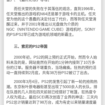
而任天堂的失败在于其落伍的观念，直到1996年，
任天堂推出的游戏机N64还是基于游戏卡的主机。任天
堂为他的这个愚蠢的决定付出了代价，而等到任天堂清
醒过来，并于2001年推出以光盘做为介质的
NGC（NINTENDO GAME CUBE）游戏机时，SONY
的PS/PS2早已成为游戏机领域的新霸主。
三、索尼的PS2帝国
2000年初，PS2的网上预约正式开始，然而令人始
料未及的是，网站竟然在开始的1分钟内接到了10万多
份的订单。服务器不堪重负，当场瘫痪。狂热的预约活
动一直持续到2月底，共有38万份PS2被订了出去。
2000年3月4日，PS2的发售引起了新一轮的抢购热
潮。东京秋叶原电器街甚至出现了5000余人的长队，排
在队首的几人则在四天前就已经搭好了帐篷，狂热度令
人叹为观止。最后SCEI再次创造了业界的神话：三天内
PS2总计销量达到了98万台，成为有史以来销量速度最