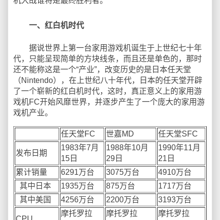
机大战谁将是最终胜利者。
一、红白机时代
据说世界上第一台家用游戏机诞生于上世纪七十年
代，只能呈现简单的方块线条，而且还是单色的，那时
还不能称这是一个“产业”，改变历史的是日本任天堂
（Nintendo），在上世纪八十年代，日本的任天堂开辟
了一个崭新的红白机时代，这时，真正意义上的家用游
戏机FC开始风靡世界，并逐步产生了一个庞大的家用游
戏机产业。
任天堂FC
世嘉MD
任天堂SFC
1983年7月
1988年10月
1990年11月
发布日期
15日
29日
21日
累计销量
6291万台
3075万台
4910万台
其中日本
1935万台
875万台
1717万台
其中美国
4256万台
2200万台
3193万台
摩托罗拉
摩托罗拉
摩托罗拉
CPU