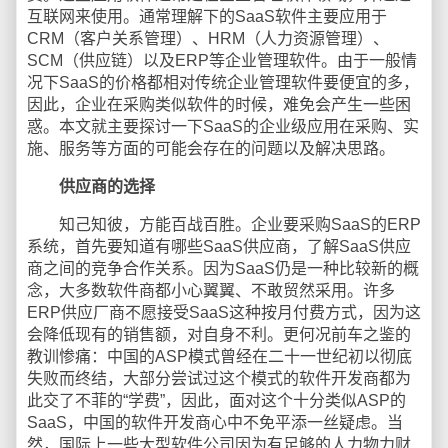
互联网来使用。通常理解下的SaaS软件主要应用于
CRM（客户关系管理）、HRM（人力资源管理）、
SCM（供应链）以及ERP等企业管理软件。由于一般情
况下SaaS的价格都相对传统企业管理软件要便宜的多，
因此，企业在采购类似软件的时候，难免会产生一些困
惑。本文就主要探讨一下SaaS的企业级应用在采购、实
施、服务等方面的可能会存在的问题以及解决思路。
供应商的选择
知己知彼，方能百战百胜。企业要采购SaaS的ERP
系统，首先要知道有哪些SaaS供应商，了解SaaS供应
商之间的竞争合作关系。因为SaaS仍是一种比较新的概
念，大多数软件商都小心翼翼、不敢贸然采用。许多
ERP供应厂商不愿接受SaaS这种按月付费方式，因为这
会降低现有的销售额，对自身不利。更何况前车之鉴的
教训惨痛：中国的ASP模式曾经在二十一世纪初以彻底
失败而终结，大部分尝试过这个模式的软件开发商都为
此交了不菲的“学费”，因此，面对这个十分类似ASP的
SaaS，中国的软件开发商心中不免平添一丝疑虑。当
然，国际上一些大型软件公司因为有足够的人力物力财