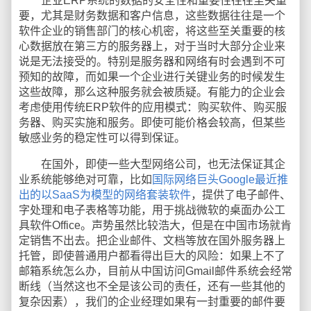
企业ERP系统的数据的安全性和重要性往往至关重
要，尤其是财务数据和客户信息，这些数据往往是一个
软件企业的销售部门的核心机密，将这些至关重要的核
心数据放在第三方的服务器上，对于当时大部分企业来
说是无法接受的。特别是服务器和网络有时会遇到不可
预知的故障，而如果一个企业进行关键业务的时候发生
这些故障，那么这种服务就会被质疑。有能力的企业会
考虑使用传统ERP软件的应用模式：购买软件、购买服
务器、购买实施和服务。即使可能价格会较高，但某些
敏感业务的稳定性可以得到保证。
在国外，即使一些大型网络公司，也无法保证其企
业系统能够绝对可靠，比如
国际网络巨头Google最近推
出的以SaaS为模型的网络套装软件
，提供了电子邮件、
字处理和电子表格等功能，用于挑战微软的桌面办公工
具软件Office。声势虽然比较浩大，但是在中国市场就肯
定销售不出去。把企业邮件、文档等放在国外服务器上
托管，即使普通用户都看得出巨大的风险：如果上不了
邮箱系统怎么办，目前从中国访问Gmail邮件系统会经常
断线（当然这也不全是该公司的责任，还有一些其他的
复杂因素），我们的企业经理如果有一封重要的邮件要