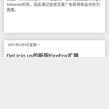
Adsense的低，因此通过投放百度广告获得收益也较为
困难。
2007年4月9日星期一
Del.icio.us的新版FireFox扩展
Del.icio.us
的产品经理在其官方博客
报道
，
社会书
签服务Del.icio.us
目前新增了一项重大的功能，可以将
Del.icio.us的内容同步到FireFox本地的浏览器。
点这里
下载安装这个官方扩展
。
如果你在FireFox上还使用过其他Del.icio.us插件，
那么就赶快更新到这个吧，新的插件可以快速而完美的
同步本地浏览器和网络书签，并且在离线的时候也可以
继续使用，新的FireFox插件将安装在浏览器的侧栏，还