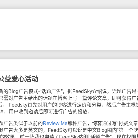
和公益爱心活动
的Blog广告模式-“话题广告”，据FeedSky介绍说，话题广告是
只需对广告主给出的话题在博客上写一篇评论文章，即可获得广
务后， Feedsky首先对用户的博客进行定价和分类，然后广告主根
邀请，用户收到邀请后即可进行广告的投放。
话题广告类似于以前的
Review Me
那种广告，博客通过写“付费文章
告大多是英文的，FeedSky可以说是中文Blog圈内“第一个
的效果，前一阵我也申请了FeedSky内测“话题广告”，现在权限