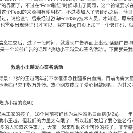
”的界面了，不过在“Feed验证”时候却出了问题，这个验证要求
否对这个Feed的来源拥有使用权”，不过我加入了验证码之后，验
通过，请检查”，后来经过咨询FeedSky技术人员，才知道，原来
首页也需要出现验证码才可以，我在Blog首页上加了一个验证码，
提交后，过了一段时间，就发现广告界面上出现“话题广告-
是一个公益广告的话题-“救助小王越爱心签名活动”。下面就是我
救助小王越爱心签名活动
景：7岁的王越两年前不幸罹患急性髓系白血病，目前尚需大
她治病已欠下数万外债。热心网友成立了爱心捐款网站，为其义
助小组的说明）
工家的孩子，18个月前被确诊为急性髓系白血病(M2a)。一年
助小王越，但我们的力量太有限了，所以我们发起了爱心签名行
更多的人知道这件事儿，大家一起来帮助这个可怜的孩子。非常感