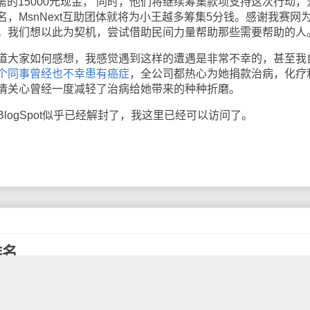
急需的15000元现金， 同时，他们将继续筹集款项支持这次行动，
，MsnNext互助团体就将为小王越多筹集5分钱。感谢我赛网
。我们想以此为契机，尝试借助民间力量帮助那些需要帮助的人
大家如何感想，我感觉遇到这样的遭遇是非常不幸的，甚至我
个同事曾经也不幸患有癌症
，全公司都热心为她捐款治病，化疗
情关心曾经一度减轻了治病给她带来的种种折磨。
gSpot似乎已经解封了，我这里已经可以访问了。
排名
SS托管服务，已经注册了600,000个Feed，使用FeedBurne
订阅统计，发布者还可以将这些订阅数字公布出来。