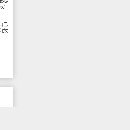
爱心
为爱
。
自己
和放
r的