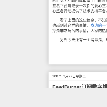
MsnNext互助团体捐赠了目前
签名平台每记录一次你的爱心签名
心签名行动提供了技术支持平台
看了上面的这些信息，不知道
也越到过这样的事情，
身边的一
疗是非常痛苦的事情，大家的热
另外今天还有一个消息是，Blo
2007年3月27日星期二
FeedBurner订阅数字
FeedBurner
做为一个最流行的R
服务可以很方便地跟踪Feed