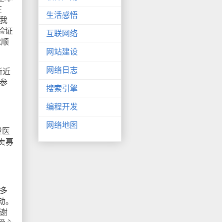
在
生活感悟
证我
验证
互联网络
就顺
网站建设
网络日志
新近
参
搜索引擎
编程开发
网络地图
量医
卖募
多
动。
谢