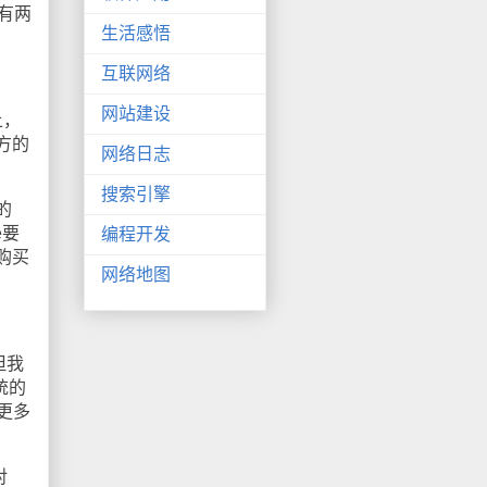
S有两
生活感悟
互联网络
网站建设
上，
方的
网络日志
搜索引擎
的
e要
编程开发
购买
网络地图
但我
统的
更多
对