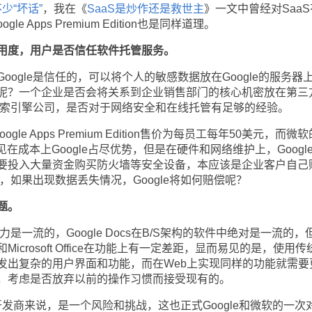
少“坏话”
，我在《
SaaS是炒作还是救世主
》一文中曾经对Saa
e Apps Premium Edition也是同样道理。
用度，用户是否信任软件托管服务。
gle是信任的，可以将个人的敏感数据放在Google的服务器
呢？一个企业是否会将关系到企业销售部门的核心机密放在第三
个搜索引擎公司，是否对于网络安全和在线托管有足够的经验。
e Apps Premium Edition售价为每员工每年50美元，而微软
。可见在成本上Google占尽优势，但是在硬件和网络维护上，Googl
要投入大量资金购买防火墙等安全设备，本应该是企业客户自己
e，如果出现数据丢失情况，Google将如何赔偿呢？
题。
是一流的，Google Docs在B/S架构的软件中绝对是一流的，
crosoft Office在功能上有一定差距，显而易见的是，使用传
发出复杂的用户界面和功能，而在Web上实现同样的功能就需要
，考虑是否放弃以前的操作习惯而接受现有的。
商来说，是一个风险和挑战，这也正式Google和微软的一次