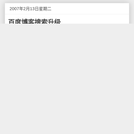
2007年2月13日星期二
百度博客搜索升级
据“
百度的空间
”报道，经过一段时间对网民搜索行为
的分析与调研后，百度对
百度空间搜索
（又名
百度博客
搜索
）进行了全新升级，推出了“相关博客”、“博客内搜
索”等实用功能，如下图所示：
新的百度空间搜索的升级，将以更快的速度收录更
多百度空间的内容，保证大家输入任何关键字，第一页
的内容都基本来自百度空间。对于独立域名博客的好消
息是，搜索你的名字，会在“相关博客”中显示你的博客地
址。这样做的原因是为了防止百度空间搜索的搜索体验
太差引起人们的反感。坏消息是，任何关键字的搜索结
果的大部分内容都将来自百度空间的转载剽窃内容。
如果你是一个使用其他独立空间而且认真写作的博