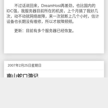
不过话说回来，DreamHost再差劲，也比国内的
IDC强，我服务器目前所在的机房，上个月搞了我好几
次，动不动就网络故障，来一次就断上几个小时，估计
设备也长期没有维修，所以才故障频频。
更新：目前有多个服务器已经恢复。
2007年2月25日星期日
南山蛇口游记
春节期间没去什么地方玩，就在深圳南山蛇口那里
四处转了一下，发一些拍摄的照片给大家看看。
我一共去了几个地方，一个是中山公园，一个是四
海公园，一个是蛇口海上世界。