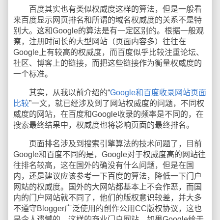
百度其实也有类似权威度这样的算法，但是一般看
来百度显示网页排名和所谓的域名权威度的关系不是特
别大。这和Google的算法是有一定区别的。根据一般观
察，注册时间长的大型网站（页面内容多）往往在
Google上有较高的权威度，而百度似乎比较注重论坛、
社区、博客上的链接，而把这些链接作为衡量权威度的
一个标准。
其实，从我以前介绍的“
Google和百度收录网站页面
比较
”一文，就已经涉及到了网站权威度的问题，不同权
威度的网站，在百度和Google收录的频率是不同的，在
搜索最终结果中，权威度也将影响页面的最终排名。
页面排名涉及到搜索引擎算法的技术问题了，目前
Google和百度不同的是，Google对于权威度高的网站往
往排名较高，这在国外的确没有什么问题，但是在国
内，还是建议应该参考一下百度的算法，降低一下门户
网站的权威度。国外的大网站都基本上不会作恶，而国
内的门户网站就不同了，他们的版权意识较差，并大多
不遵守Blogger广泛使用的创作公用CC版权协议，这也
是令人遗憾的，这样的商业门户网站，如果Google给于