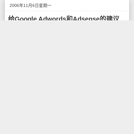
2006年11月6日星期一
给Google Adwords和Adsense的建议
今天有幸得到李开复邀请我们一些深圳的草根博客
一起吃饭，感到很荣幸。席间大家都对中国Google的发
展提出不少好的建议和意见，我这里也对Google中国的
发展提了一些个人的建议，我的这些意见是对于中国软
件企业发展的一些体会，相信对于互联网企业可能也有
一定的参考价值，供参考。
一、大力发展渠道销售
Google的主要收入来源是它的广告业务
（AdWords），在中国地区应该也是这样的。中国具有
自己独特的国情，就是营销渠道在中国具有非常独特的
位置，一个企业要想更好地销售自己的产品，渠道是其
核心竞争力。建立好自己的全国渠道网络，对于产品的
销售以及公司在国内的发展是一个重要的基础。
当然，一下在全国几十个省市建立营销渠道是很困