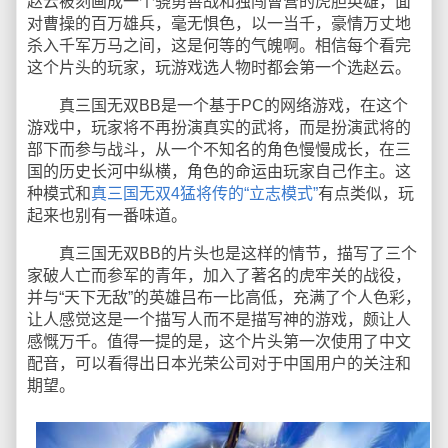
赵云被刻画成一个骁勇善战和独闯曹营的虎胆英雄，面
对曹操的百万雄兵，毫无惧色，以一当千，豪情万丈地
杀入千军万马之间，这是何等的气魄啊。相信每个看完
这个片头的玩家，玩游戏选人物时都会第一个选赵云。
真三国无双BB是一个基于PC的网络游戏，在这个
游戏中，玩家将不再扮演真实的武将，而是扮演武将的
部下而参与战斗，从一个不知名的角色慢慢成长，在三
国的历史长河中纵横，角色的命运由玩家自己作主。这
种模式和
真三国无双4猛将传的“立志模式”
有点类似，玩
起来也别有一番味道。
真三国无双BB的片头也是这样的情节，描写了三个
家破人亡而参军的青年，加入了著名的虎牢关的战役，
并与“天下无敌”的英雄吕布一比高低，充满了个人色彩，
让人感觉这是一个描写人而不是描写神的游戏，颇让人
感慨万千。值得一提的是，这个片头第一次使用了中文
配音，可以看得出日本光荣公司对于中国用户的关注和
期望。