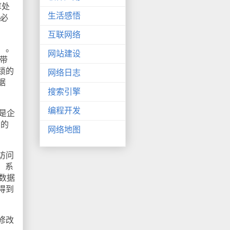
库处
生活感悟
g必
互联网络
）。
网站建设
带
锁的
网络日志
据
搜索引擎
编程开发
果是企
和的
网络地图
访问
，系
S数据
得到
修改