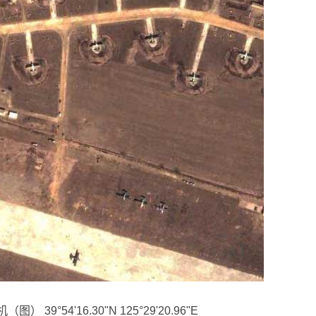
54'16.30"N 125°29'20.96"E