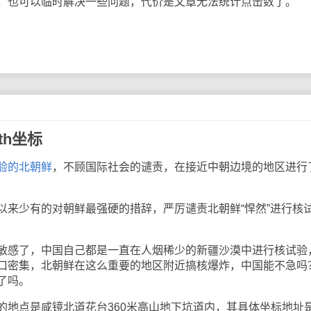
功能，也可以临时解决一些问题，代价是文章无法统计点击数了。
th坐标
验的北朝鲜
，不顾国际社会的谴责，在接近中朝边境的地区进行
少有的对朝鲜最强硬的措辞，严厉谴责北朝鲜“悍然”进行核
感了，中国自己都是一直在人烟稀少的新疆沙漠中进行核试验
口密集，北朝鲜在这么重要的地区附近搞核爆炸，中国能不急吗
了吗。
点是咸镜北道花台360米高山地下坑道内，其具体坐标地址