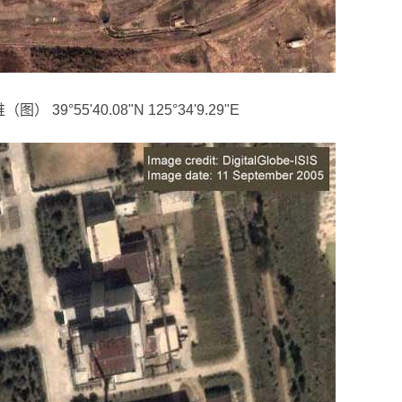
°55'40.08"N 125°34'9.29"E