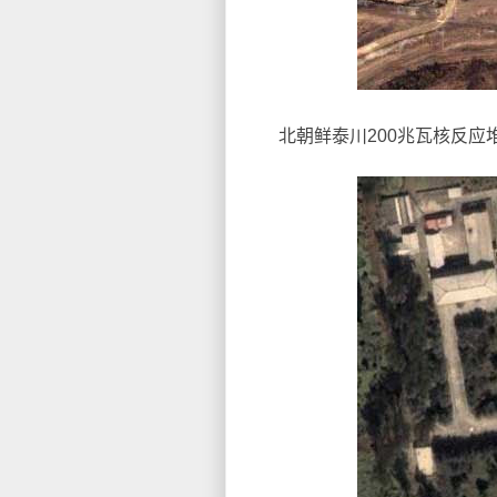
北朝鲜泰川200兆瓦核反应堆（图） 39