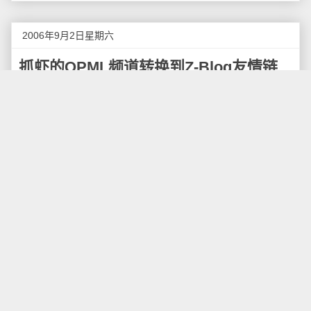
2006年9月2日星期六
抓虾的OPML频道转换到Z-Blog友情链
接插件
今天写了一个抓虾的OPML频道转换到Z-Blog友情
链接插件程序。
之所以想写这样的程序，因为目前的Z-Blog的友情
链接管理很不方便，而且链接里没有RSS订阅地址，而
且ASP下的相关资源却非常少，所以只好自己写一个
了。
以前我也写了一个“
ASP的Blog Roll的代码
”，但是
不很满意，这次的程序是在原先的那个程序基础上进行
了修改，可以直接在线操作，进行OPML文件转换。
OPML文件格式我使用的是抓虾的导出OPML文件格
式，在抓虾系统中选择OPML，再选择导出就可以得到