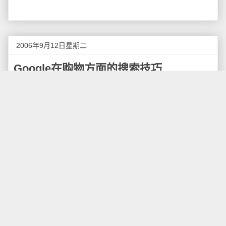
2006年9月12日星期二
Google在购物方面的搜索技巧
前面写的Google搜索文章中有一些
Google搜索的最
基本的技巧
，这些技巧大多都可以在“
Google帮助中心
”
中找到，下面，我介绍一些日常生活中我们经常用到的
Google搜索的一些复杂技巧。
数字范围的搜索：
Google提供了一个很有用的搜索技巧，可以搜索一
组数字，比如100，101，102，这时候我们可以使用搜
索100..102来完成对一个数字范围的搜索，其中第一个
数字是最小值，第二个数字是最大值，两个数字之间是2
个半角的句号。
这个技巧对于模糊数字的搜索是很有效的，比如我