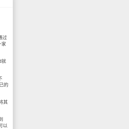
通过
一家
d就
不
自己的
将其
到
，可以