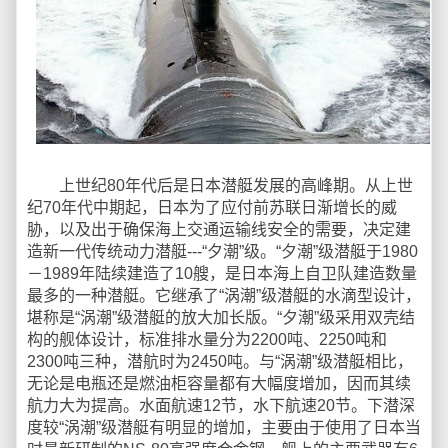
上世纪80年代后是日本潜艇发展的高峰期。从上世
纪70年代中期起，日本为了应付前苏联日渐增长的威
胁，以及出于确保海上交通运输线安全的需要，决定建
造新一代传统动力潜艇---“夕潮”级。“夕潮”级潜艇于1980
－1989年陆续建造了10艘，是日本海上自卫队建造数量
最多的一种潜艇。它继承了“涡潮”级潜艇的水滴型设计，
堪称是“涡潮”级潜艇的放大加长版。“夕潮”级采用双壳结
构的舰体设计，标准排水量分为2200吨、2250吨和
2300吨三种，潜航时为2450吨。与“涡潮”级潜艇相比，
无论是电瓶还是燃油柜容量都有大幅度增加，因而其续
航力大为提高。水面航速12节，水下航速20节。下潜深
度较“涡潮”级潜艇有明显的增加，主要由于使用了日本当