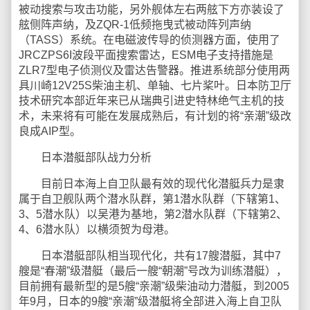
被动搜索与攻击功能，另外舰体左右两舷下方亦装设了
舷侧阵声纳，及ZQR-1低频拖曳式被动阵列声纳
（TASS）系统。在电磁波传导的侦测器方面，使用了
JRCZPS6I波段平面搜索雷达，ESM电子支持措施是
ZLR7型电子侦测仪及雷达告警器。推进系统部分使用两
具川崎12V25S柴油主机、单轴、七片桨叶。日本防卫厅
技术研究本部近年来已从瑞典引进史特林绝气主机的技
术，未来将有可能在发展成熟后，有计划的将“亲潮”级改
良成AIP型。
日本潜艇部队战力分析
目前日本海上自卫队最有效的现代化潜艇兵力是隶
属于自卫舰队两个潜水队群，第1潜水队群（下辖第1、
3、5潜水队）以吴港为基地，第2潜水队群（下辖第2、
4、6潜水队）以横须贺为母港。
日本潜艇部队相当现代化，共有17艘潜艇，其中7
艘是“春潮”级潜艇（最后一艘“朝潮”号改为训练潜艇），
目前拥有最新型的是5艘“亲潮”级柴油动力潜艇，到2005
年9月，日本的9艘“亲潮”级潜艇将全部进入海上自卫队