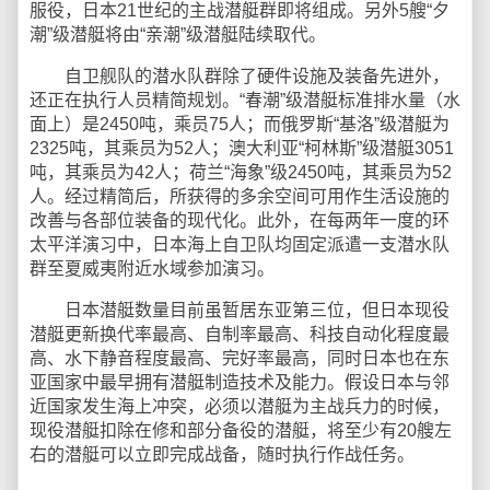
服役，日本21世纪的主战潜艇群即将组成。另外5艘“夕
潮”级潜艇将由“亲潮”级潜艇陆续取代。
自卫舰队的潜水队群除了硬件设施及装备先进外，
还正在执行人员精简规划。“春潮”级潜艇标准排水量（水
面上）是2450吨，乘员75人；而俄罗斯“基洛”级潜艇为
2325吨，其乘员为52人；澳大利亚“柯林斯”级潜艇3051
吨，其乘员为42人；荷兰“海象”级2450吨，其乘员为52
人。经过精简后，所获得的多余空间可用作生活设施的
改善与各部位装备的现代化。此外，在每两年一度的环
太平洋演习中，日本海上自卫队均固定派遣一支潜水队
群至夏威夷附近水域参加演习。
日本潜艇数量目前虽暂居东亚第三位，但日本现役
潜艇更新换代率最高、自制率最高、科技自动化程度最
高、水下静音程度最高、完好率最高，同时日本也在东
亚国家中最早拥有潜艇制造技术及能力。假设日本与邻
近国家发生海上冲突，必须以潜艇为主战兵力的时候，
现役潜艇扣除在修和部分备役的潜艇，将至少有20艘左
右的潜艇可以立即完成战备，随时执行作战任务。