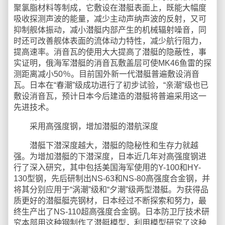
聚氯脂材料等制成，它敷设在潜艇表面上，既能大幅度
吸收探测声波的能量，减少主动声纳声波的反射，又可
抑制舰体振动，减小潜艇内部产生的机械辐射噪音，同
时还可改善舰体表面的流体动力特性，减少航行阻力，
提高速率。消音瓦的使用大大提高了潜艇的隐蔽性，事
实证明，俄海军潜艇的消音瓦敷盖层可使MK46鱼雷的探
测距离减小50％。目前国外新一代潜艇普遍敷设消音
瓦。日本在“春潮”级成功进行了初步试验，“亲潮”级也已
敷设消音瓦，预计日本今后建造的潜艇将普遍采用这一
先进技术。
采用高强度钢，增加潜艇的潜航深度
潜艇下潜深度越大，潜艇的隐秘性和生存力就越
强。为增加潜艇的下潜深度，日本近几年对高强度钢进
行了深入研究，其中包括美国海军使用的Y-100和HY-
130型钢，先后研制出NS-63和NS-80高强度合金钢，并
将其分别应用于“涡潮”级和“夕潮”级两型潜艇。为获得品
质更好的潜艇艇壳钢材，日本经过不断探索和努力，最
终生产出了NS-110超高强度合金钢。日本防卫厅技术研
究本部用这种钢制作了潜艇模型，利用模型研究了这种