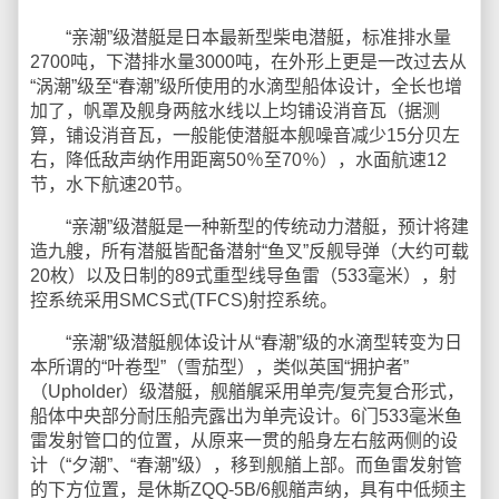
“亲潮”级潜艇是日本最新型柴电潜艇，标准排水量
2700吨，下潜排水量3000吨，在外形上更是一改过去从
“涡潮”级至“春潮”级所使用的水滴型船体设计，全长也增
加了，帆罩及舰身两舷水线以上均铺设消音瓦（据测
算，铺设消音瓦，一般能使潜艇本舰噪音减少15分贝左
右，降低敌声纳作用距离50％至70％），水面航速12
节，水下航速20节。
“亲潮”级潜艇是一种新型的传统动力潜艇，预计将建
造九艘，所有潜艇皆配备潜射“鱼叉”反舰导弹（大约可载
20枚）以及日制的89式重型线导鱼雷（533毫米），射
控系统采用SMCS式(TFCS)射控系统。
“亲潮”级潜艇舰体设计从“春潮”级的水滴型转变为日
本所谓的“叶卷型”（雪茄型），类似英国“拥护者”
（Upholder）级潜艇，舰艏艉采用单壳/复壳复合形式，
船体中央部分耐压船壳露出为单壳设计。6门533毫米鱼
雷发射管口的位置，从原来一贯的船身左右舷两侧的设
计（“夕潮”、“春潮”级），移到舰艏上部。而鱼雷发射管
的下方位置，是休斯ZQQ-5B/6舰艏声纳，具有中低频主