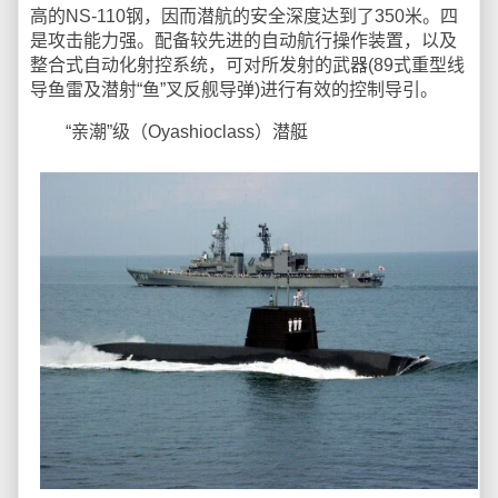
高的NS-110钢，因而潜航的安全深度达到了350米。四
是攻击能力强。配备较先进的自动航行操作装置，以及
整合式自动化射控系统，可对所发射的武器(89式重型线
导鱼雷及潜射“鱼”叉反舰导弹)进行有效的控制导引。
“亲潮”级（Oyashioclass）潜艇