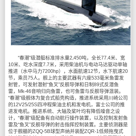
“春潮”级潜艇标准排水量2,450吨，全长77.4米、宽
10米、吃水深度7.7米，采用柴油机与电动马达驱动单轴
推进（水中马力7200hp），水面航速12节，水下航速20
节，乘员75人。舰上的主要武器有六座533毫米鱼雷发
射管，可发射潜射“鱼叉”反舰导弹和日制89式反潜鱼
雷，Mk-46音响归向鱼雷，也可鱼雷与反舰导弹混装。
“春潮”级舰体为复合式船壳构造，推进系统采用川崎公司
的12V25/25S四冲程柴油主机和发电机，富士公司的推
进发电机。推进系统、大轴及桨叶均有降低噪音之设
计，“春潮”级配备有自动航行操作装置，以及控制发射鱼
雷及“鱼叉”反舰导弹的射击指挥控制装置。主要侦测器是
位于舰艏的ZQQ-5B球型声纳并装配ZQR-1低频拖曳式