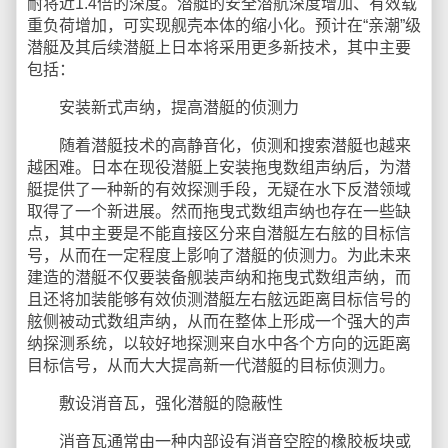
耐将近1.4倍的深度。潜艇的安全潜航深度增加、有效载
重负荷增加，可实现舰壳本体的缩小化。预计在“亲潮”级
潜艇及其后续潜艇上日本将采用更多新技术，其中主要
包括：
安装新式声纳，提高潜艇的侦测力
随着潜艇技术的高静音化，侦测和搜索潜艇也越来
越困难。日本在现役潜艇上安装拖曳数组声纳后，为潜
艇提供了一种新的有效探测手段，无疑在水下反潜领域
取得了一个新进展。然而拖曳式数组声纳也存在一些缺
点，其中主要是不能直接区分来自潜艇左右舷的目标信
号，从而在一定程度上影响了潜艇的侦测力。为此未来
建造的潜艇不仅要装备舰装声纳和拖曳式数组声纳，而
且还将加装能够有效侦测潜艇左右舷远距离目标信号的
舷侧被动式数组声纳，从而在整体上形成一个强大的声
纳探测系统，以较好地探测来自水中各个方向的远距离
目标信号，从而大大提高新一代潜艇的目标侦测力。
敷设消音瓦，强化潜艇的隐蔽性
消音瓦通常由一种内部设有消音空腔的橡胶板块或