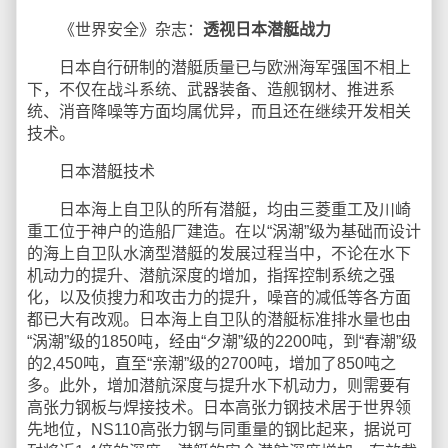
《世界安全》杂志：
透视日本潜艇战力
日本自行研制的潜艇质量已与欧洲海军强国不相上
下，不仅在战斗系统、武器装备、造舰钢材、推进系
统、消音降噪等方面均属优异，而且还在继续开发相关
技术。
日本潜艇技术
日本海上自卫队的所有潜艇，均由三菱重工及川崎
重工位于神户的造船厂建造。在以“涡潮”级为基础而设计
的海上自卫队水滴型潜艇的发展过程当中，不论在水下
机动力的提升、潜航深度的增加，指挥控制系统之强
化，以及侦搜力和攻击力的提升，噪音的减低等各方面
都已大有改观。日本海上自卫队的潜艇标准排水量也由
“涡潮”级的1850吨，经由“夕潮”级的2200吨，到“春潮”级
的2,450吨，直至“亲潮”级的2700吨，增加了850吨之
多。此外，增加潜航深度与提升水下机动力，则需要有
高张力钢板与焊接技术。日本高张力钢技术居于世界领
先地位，NS110高张力钢与同重量的钢比起来，据说可