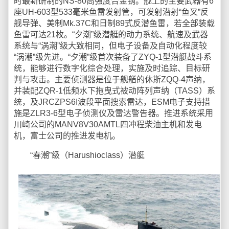
时最新研制的NS-80高强度合金钢。舰上的主要武器有6
座UH-603型533毫米鱼雷发射管，可发射潜射“鱼叉”反
舰导弹、美制Mk.37C和日制89式反潜鱼雷，若全部装载
鱼雷可达21枚。“夕潮”级潜艇的动力系统、航速及武器
系统与“涡潮”级大致相同，但电子设备及自动化程度较
“涡潮”级先进。“夕潮”级首次装备了ZYQ-1型潜艇战斗系
统，能够进行数字化综合处理，实施及时追踪、目标研
判与攻击。主要侦测器是位于舰艏的休斯ZQQ-4声纳，
并装配ZQR-1低频水下拖曳式被动阵列声纳（TASS）系
统，及JRCZPS6I波段平面搜索雷达，ESM电子支持措
施是ZLR3-6型电子侦测仪及雷达警告器。推进系统采用
川崎公司的MANV8V30AMTL四冲程柴油主机和发电
机，富士公司的推进发电机。
“春潮”级（Harushioclass）潜艇