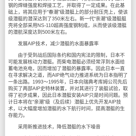
钢的焊缝强度和焊接工艺，并取得了一定成果。在此基
础上，将其应用于“春潮”级潜艇上的部分耐压壳上，使该
级潜艇的潜深达到了350米左右。新一代“亲潮”级潜艇艇
壳将全部采用NS-110超高强度钢制成，从而使该级潜艇
的潜航深度达到500米左右。
发展AIP技术，减少潜艇的水面暴露率
由于受到战后国际条约和国内宪法的限制，日本不
可能发展核动力潜艇。而柴电潜艇必须经常浮到水面给
蓄电池充电，因而增加了潜艇的暴露率。因此日本一直
在寻求解决之道，而AIP绝气动力推进系统为日本指明了
一条出路。1993～1995年，日本向瑞典考库姆公司先后
购买了两部AIP史特林装置，并对其进行了装艇试验，取
得了初步成果，因此日本潜艇安装AIP只是时间问题。预
计日本将在“亲潮”级（及后续）潜艇上优先开发AIP技
术，以大幅度增加潜艇的水下航行时间，提高潜艇的生
存能力。
采用新推进技术，降低潜艇的水下噪音