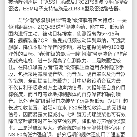
被动阵列声纳（TASS）系统及JRCZPS6I波段平面搜索
雷达，ESM电子支持措施是ZLR3-6型及雷达警告器。
与“夕潮”级潜艇相比“春潮”级潜艇有四大特点：一是
侦测距离远。ZQQ-5B球型舰装声纳，能在中、低频范
围内进行主动、被动目标搜索，侦测距离为5～15海
浬；舰艉装备ZQR-1拖曳式低频被动阵列声纳，可远离
舰艉，降低本舰叶噪音的影响，最远能探测到约100海
浬外的目标。“春潮”级的最后一艘“朝潮”号更装备了非穿
透式光电桅，进一步提高了侦测能力。二是隐蔽性较
佳。在降低噪音方面“春潮”级潜艇注重运用多种隐形手
段，包括采用减震隔音垫、消音瓦、隔音罩以及消音器
等措施，全面提高其隐蔽力；其中以敷设消音瓦为最，
不仅有利于吸收对方主动声纳信号，大幅降低自身的目
标强度，而且可有效地抑制舰体的自身噪音和辐射噪
音。此外“春潮”级潜艇首次装备了远距超低频（VLF）超
长波接收装置，潜艇可在水下30米处接收岸上的无线电
信号，因而暴露大幅减小。七叶镰刀式螺旋桨也可有效
降低桨叶旋转时产生的空蚀效应，降低敌方声纳的侦获
率。三是潜航深度大。该级舰的耐压壳舰体材料使用了
NS-80高张力强度钢，部分后期的舰体还使用了强度更