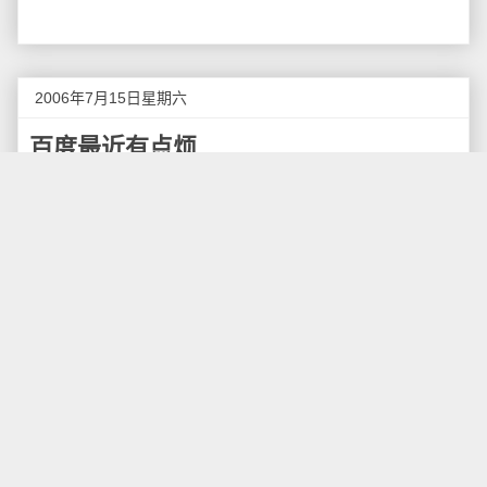
2006年7月15日星期六
百度最近有点烦
最近一段时间，关于百度的各种消息可谓是层出不
穷。
7月13日，百度首次风风光光地举行“百度世界大
会”，同日发布
百度空间
。然而更吸引人眼球的是百度大
会开始前几天的裁员事件，整个企业软件事业部被裁
撤。
其实，这个部门是我目前唯一接触过的百度的部
门，他们主要做的是一套名为“竞争情报分析系统”的软
件，几年前曾经到我公司来推销，正好由我负责协助他
们进行软件安装。当然，安装的过程让我发现这和普通
软件安装是多么不同－先格式化硬盘，再装了N小时的