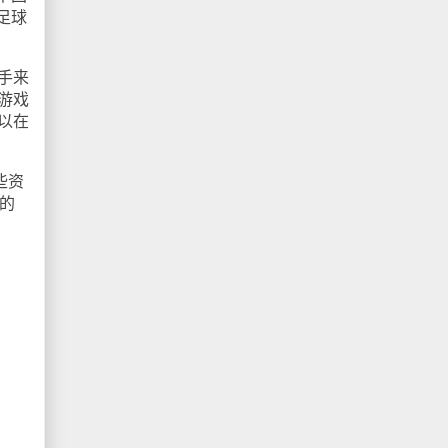
足球
手来
游戏
以在
些资
n的