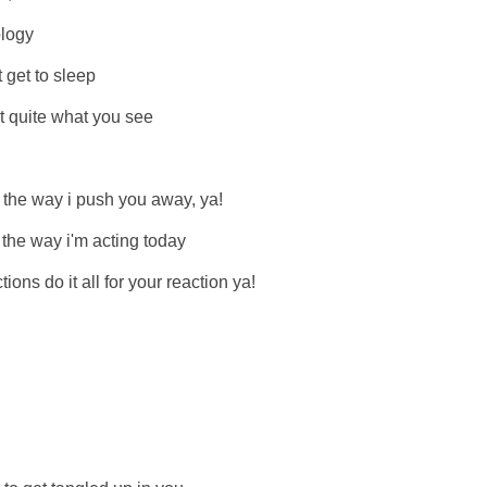
logy
get to sleep
t quite what you see
he way i push you away, ya!
e way i'm acting today
s do it all for your reaction ya!