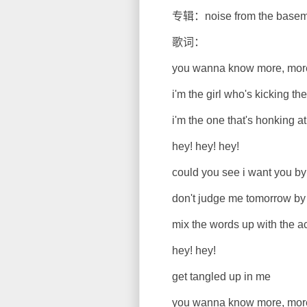
专辑：noise from the basem
歌词：
you wanna know more, more,
i'm the girl who's kicking th
i'm the one that's honking at y
hey! hey! hey!
could you see i want you by t
don't judge me tomorrow by th
mix the words up with the action
hey! hey!
get tangled up in me
you wanna know more, more,