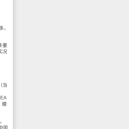
多，
卡要
实况
（当
EA
，模
，
中国