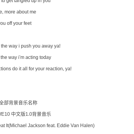
o get tangled up in you
 more about me
u off your feet
he way i push you away ya!
e way i'm acting today
s do it all for your reaction, ya!
全部背景音乐名称
10 中文版1.0背景音乐
Michael Jackson feat. Eddie Van Halen)