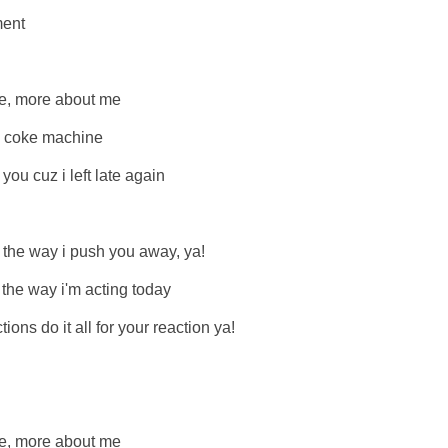
ent
 more about me
e coke machine
ou cuz i left late again
he way i push you away, ya!
e way i'm acting today
s do it all for your reaction ya!
 more about me