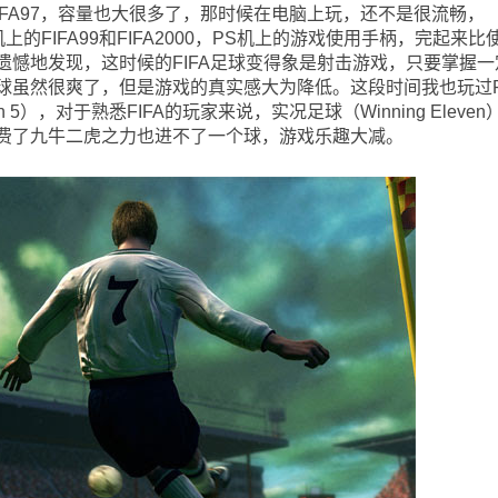
FA97，容量也大很多了，那时候在电脑上玩，还不是很流畅，
机上的FIFA99和FIFA2000，PS机上的游戏使用手柄，完起来比
遗憾地发现，这时候的FIFA足球变得象是射击游戏，只要掌握一
球虽然很爽了，但是游戏的真实感大为降低。这段时间我也玩过
en 5），对于熟悉FIFA的玩家来说，实况足球（Winning Eleven
费了九牛二虎之力也进不了一个球，游戏乐趣大减。