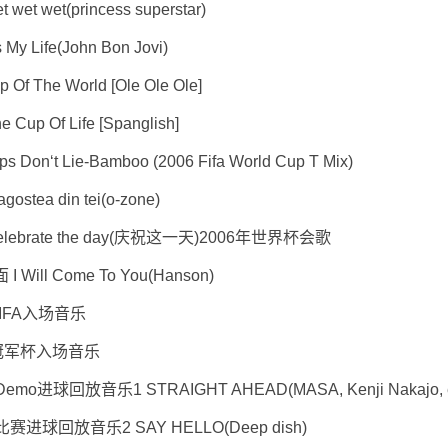
 wet(princess superstar)
 Life(John Bon Jovi)
The World [Ole Ole Ole]
 Of Life [Spanglish]
‘t Lie-Bamboo (2006 Fifa World Cup T Mix)
ea din tei(o-zone)
ebrate the day(庆祝这一天)2006年世界杯会歌
Will Come To You(Hanson)
FIFA入场音乐
2 冠军杯入场音乐
 Demo进球回放音乐1 STRAIGHT AHEAD(MASA, Kenji Nakajo, e
2 比赛进球回放音乐2 SAY HELLO(Deep dish)