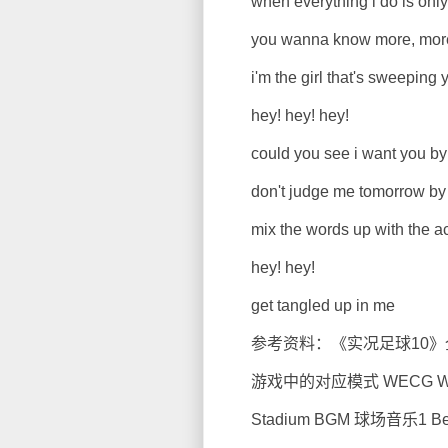
when everything i do is only t
you wanna know more, more,
i'm the girl that's sweeping yo
hey! hey! hey!
could you see i want you by t
don't judge me tomorrow by th
mix the words up with the action
hey! hey!
get tangled up in me
参考资料：《实况足球10》
游戏中的对应模式 WECG WE
Stadium BGM 球场音乐1 Beat It(