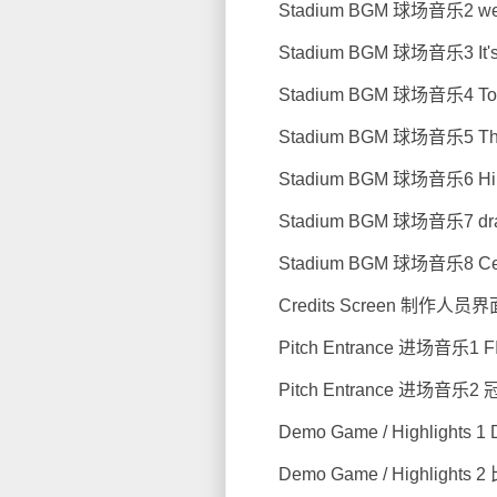
Stadium BGM 球场音乐2 wet wet
Stadium BGM 球场音乐3 It's My
Stadium BGM 球场音乐4 Top Of 
Stadium BGM 球场音乐5 The Cup
Stadium BGM 球场音乐6 Hips Don
Stadium BGM 球场音乐7 dragost
Stadium BGM 球场音乐8 Cel
Credits Screen 制作人员界面 I 
Pitch Entrance 进场音乐1 
Pitch Entrance 进场音乐
Demo Game / Highlights 1
Demo Game / Highlights 