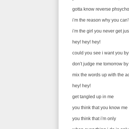
gotta know reverse phsycho
i'm the reason why you can't 
i'm the girl you never get jus
hey! hey! hey!
could you see i want you by t
don't judge me tomorrow by th
mix the words up with the action
hey! hey!
get tangled up in me
you think that you know me
you think that i'm only