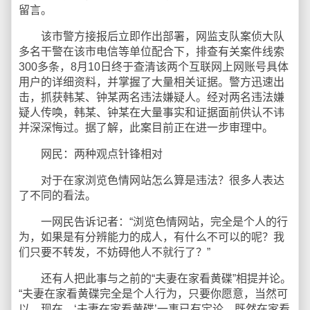
留言。
该市警方接报后立即作出部署，网监支队案侦大队
多名干警在该市电信等单位配合下，排查有关案件线索
300多条，8月10日终于查清该两个互联网上网账号具体
用户的详细资料，并掌握了大量相关证据。警方迅速出
击，抓获韩某、钟某两名违法嫌疑人。经对两名违法嫌
疑人传唤，韩某、钟某在大量事实和证据面前供认不讳
并深深悔过。据了解，此案目前正在进一步审理中。
网民：两种观点针锋相对
对于在家浏览色情网站怎么算是违法？很多人表达
了不同的看法。
一网民告诉记者：“浏览色情网站，完全是个人的行
为，如果是有分辨能力的成人，有什么不可以的呢？我
们只要不转发，不妨碍他人不就行了？”
还有人把此事与之前的“夫妻在家看黄碟”相提并论。
“夫妻在家看黄碟完全是个人行为，只要你愿意，当然可
以。现在，‘夫妻在家看黄碟’一事已有定论，既然在家看