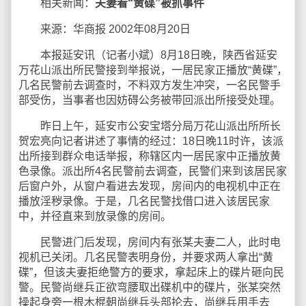
相关新闻：
夫妻看“黄碟”被抓事件
来源：华商报 2002年08月20日
本报延安讯（记者小斌）8月18日晚，陕西省延安
万花山派出所民警接到举报说，一居民家正播放“黄碟”，
几名民警前去调查时，不料双方发生冲突，一名民警手
部受伤，当事者也因妨碍公务被带回派出所接受处理。
昨日上午，延安市公安宝塔分局万花山派出所所长
贺宏亮向记者讲述了事情的经过：18日晚11时许，该派
出所接到群众电话举报，称辖区内一居民家中正播放黄
色录像。派出所4名民警前去调查，民警们来到该居民家
后窗户外，从窗户看进去发现，房间内的电视机中正在
播放淫秽录像。于是，几名民警找借口进入该居民家
中，并径直来到放录像的房间。
民警进门后发现，房间内有张某夫妻二人，此时电
视机已关闭。几名民警表明身份，并要求两人拿出“黄
碟”，但该夫妻拒绝警方的要求，拿起床上的碟片砸向民
警。民警尚继兵正欲弯腰取出碟机中的碟片，张某突然
操起身旁一根木棍朝尚继兵头部抡去，尚继兵用手去