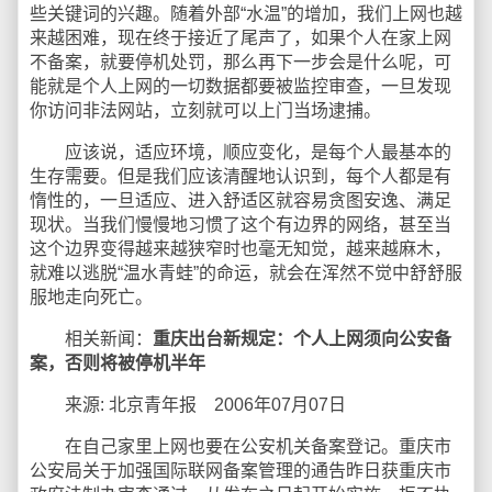
些关键词的兴趣。随着外部“水温”的增加，我们上网也越
来越困难，现在终于接近了尾声了，如果个人在家上网
不备案，就要停机处罚，那么再下一步会是什么呢，可
能就是个人上网的一切数据都要被监控审查，一旦发现
你访问非法网站，立刻就可以上门当场逮捕。
应该说，适应环境，顺应变化，是每个人最基本的
生存需要。但是我们应该清醒地认识到，每个人都是有
惰性的，一旦适应、进入舒适区就容易贪图安逸、满足
现状。当我们慢慢地习惯了这个有边界的网络，甚至当
这个边界变得越来越狭窄时也毫无知觉，越来越麻木，
就难以逃脱“温水青蛙”的命运，就会在浑然不觉中舒舒服
服地走向死亡。
相关新闻：
重庆出台新规定：个人上网须向公安备
案，否则将被停机半年
来源: 北京青年报 2006年07月07日
在自己家里上网也要在公安机关备案登记。重庆市
公安局关于加强国际联网备案管理的通告昨日获重庆市