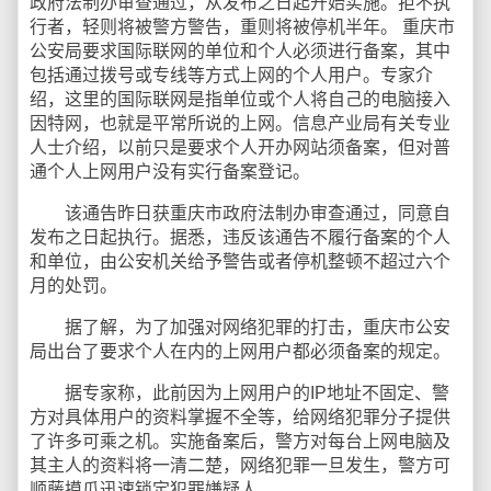
政府法制办审查通过，从发布之日起开始实施。拒不执
行者，轻则将被警方警告，重则将被停机半年。 重庆市
公安局要求国际联网的单位和个人必须进行备案，其中
包括通过拨号或专线等方式上网的个人用户。专家介
绍，这里的国际联网是指单位或个人将自己的电脑接入
因特网，也就是平常所说的上网。信息产业局有关专业
人士介绍，以前只是要求个人开办网站须备案，但对普
通个人上网用户没有实行备案登记。
该通告昨日获重庆市政府法制办审查通过，同意自
发布之日起执行。据悉，违反该通告不履行备案的个人
和单位，由公安机关给予警告或者停机整顿不超过六个
月的处罚。
据了解，为了加强对网络犯罪的打击，重庆市公安
局出台了要求个人在内的上网用户都必须备案的规定。
据专家称，此前因为上网用户的IP地址不固定、警
方对具体用户的资料掌握不全等，给网络犯罪分子提供
了许多可乘之机。实施备案后，警方对每台上网电脑及
其主人的资料将一清二楚，网络犯罪一旦发生，警方可
顺藤摸瓜迅速锁定犯罪嫌疑人。