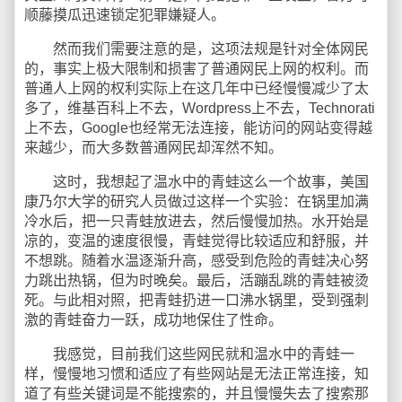
顺藤摸瓜迅速锁定犯罪嫌疑人。
然而我们需要注意的是，这项法规是针对全体网民
的，事实上极大限制和损害了普通网民上网的权利。而
普通人上网的权利实际上在这几年中已经慢慢减少了太
多了，维基百科上不去，Wordpress上不去，Technorati
上不去，Google也经常无法连接，能访问的网站变得越
来越少，而大多数普通网民却浑然不知。
这时，我想起了温水中的青蛙这么一个故事，美国
康乃尔大学的研究人员做过这样一个实验：在锅里加满
冷水后，把一只青蛙放进去，然后慢慢加热。水开始是
凉的，变温的速度很慢，青蛙觉得比较适应和舒服，并
不想跳。随着水温逐渐升高，感受到危险的青蛙决心努
力跳出热锅，但为时晚矣。最后，活蹦乱跳的青蛙被烫
死。与此相对照，把青蛙扔进一口沸水锅里，受到强刺
激的青蛙奋力一跃，成功地保住了性命。
我感觉，目前我们这些网民就和温水中的青蛙一
样，慢慢地习惯和适应了有些网站是无法正常连接，知
道了有些关键词是不能搜索的，并且慢慢失去了搜索那