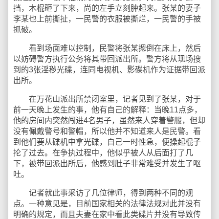
挡，木棍砸了下来，尚的左手立刻肿起来。张某的妻子
李某也上前撕扯，一民警的衣服被撕烂，一民警的手被
抓破。
看到场面难以控制，民警将张某摁倒在床上，然后
以妨碍警方执行公务将其带回派出所。警方将从现场搜
到的3张淫秽光碟，连同电视机、影碟机作为证据带回派
出所。
在万花山派出所禁闭室里，记者见到了张某，对于
前一天晚上发生的事，他有自己的解释：当晚11点多，
他的房间内突然闯进4名男子，虽然来人穿着警服，但却
没有佩戴警号和警帽，所以他并不知道来人是民警。看
到他们要从碟机中拿光碟，自己一时性急，便操起棍子
抡了过去。在争执过程中，他似乎被人从后面打了几
下，被带回派出所后，他感到肚子非常难受并发生了呕
吐。
记者就此事采访了几位律师，得到两种不同的观
点。一种意见是，目前国家相关的法律法规对此并没有
明确的规定，而且夫妻在家中看此类碟片并没有导致传