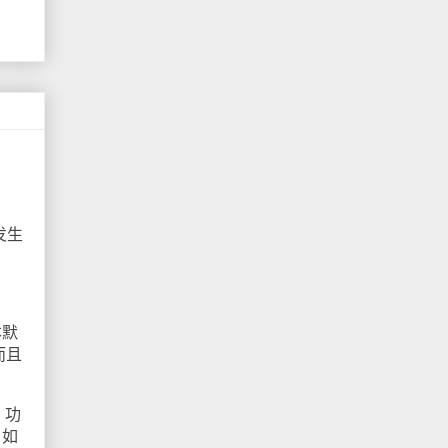
发生
本默
而且
）功
，如