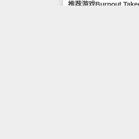
推荐游戏Burnout Take
五一的假期马上就要结束了。
前几天写的文章较为激烈，引
的游戏。
EA（电子艺界）的Burnou
期间正好有时间好好玩一下。
横冲直撞3（Burnout 3
戏，玩家不仅可以体验危险恐怖
此游戏还有一个特殊的模式－“
毁的车辆越多，造成的损毁越大
从我个人体验来讲，游戏里那
想都不敢想的疯狂飙车，横冲直
燃烧等特殊效果，带来的体验和
我觉得这款游戏是PS2游戏机
年轻人喜欢玩网络游戏感到很不