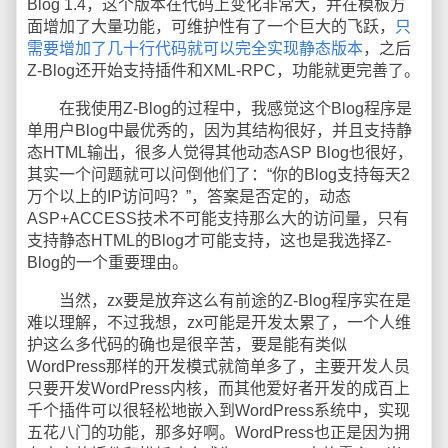
Blog 1.4，这个版本在代码上变化非常大，并在模板方
面增加了大量功能，可维护性有了一个巨大的飞跃，
只
需要增加了几十行代码就可以完全实现静态版本
，之后
Z-Blog还开始支持插件和XML-RPC，功能就更完善了。
在我使用Z-Blog的过程中，我感觉这个Blog程序是
单用户Blog中最优秀的，因为其结构很好，并且支持静
态HTML输出，很多人觉得其他动态ASP Blog也很好，
其实一个问题就可以问倒他们了：“你的Blog支持每天2
万个以上的IP访问吗？”，答案是否定的，动态
ASP+ACCESS技术不可能支持那么大的访问量，只有
支持静态HTML的Blog才可能支持，这也是我选择Z-
Blog的一个重要理由。
当然，zx要是放弃这么有前途的Z-Blog程序实在是
难以理解，不过我想，zx可能是开发太累了，一个人维
护这么多代码的确也是很辛苦，要是能有类似
WordPress那样的开发模式就简单多了，主要开发人员
只要开发WordPress内核，而其他爱好者开发的成百上
千个插件可以很轻松地嵌入到WordPress系统中，实现
五花八门的功能，那多好啊。WordPress也正是因为拥