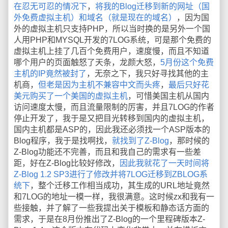
在忍无可忍的情况下
，
将我的Blog迁移到新的网址（国
外免费虚拟主机）和域名（就是现在的域名）
，因为国
外的虚拟主机只支持PHP，所以当时换的是另外一个国
人用PHP和MYSQL开发的7LOG系统，可是那个免费的
虚拟主机上挂了几百个免费用户，速度慢，而且不知道
哪个用户的页面触怒了天条，龙颜大怒，
5月份这个免费
主机的IP竟然被封了
，无奈之下，我只好寻找其他的主
机商，
但老是因为主机不兼容中文而头疼
，
最后只好花
美元购买了一个美国的虚拟主机
，可惜美国主机从国内
访问速度太慢，而且流量限制的厉害，并且7LOG的作者
停止开发了，我于是又把目光转移到国内的虚拟主机，
国内主机都是ASP的，因此我还必须找一个ASP版本的
Blog程序，我于是找啊找，
就找到了Z-Blog
，那时候的
Z-Blog功能还不完善，而且和我自己的需求有一些差
距，好在Z-Blog比较好修改，
因此我就花了一天时间将
Z-Blog 1.2 SP3进行了修改并将7LOG迁移到ZBLOG系
统下
，整个迁移工作相当成功，其生成的URL地址竟然
和7LOG的地址一模一样，我很满意。这时候zx和我有一
些接触，并了解了一些我提出关于模板和静态话方面的
需求，于是在8月份推出了Z-Blog的一个里程碑版本Z-