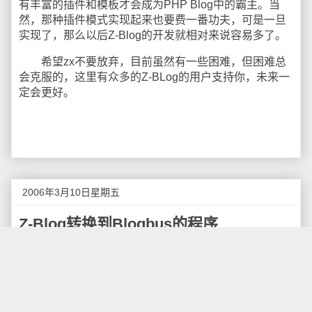
有丰富的插件和模板才会成为PHP Blog中的霸主。当
然，那种插件模式实现起来也要费一番功夫，可是一旦
实现了，那么以后Z-Blog的开发就相对来说容易多了。
希望zx不要放弃，目前虽然有一些困难，但困难总
会克服的，这里有众多的Z-BLog的用户支持你，未来一
定会更好。
2006年3月10日星期五
Z-Blog转换到Blogbus的程序
今天看到Blogbus提供了一个搬家服务，可以把日
志从其他Blog迁移过来，我测试了一下，没有什么用。
其实我还是很喜欢Blogbus这个服务商的，其Blog
使用的大概是Plog搭建的，还是比较专业的，特别是提