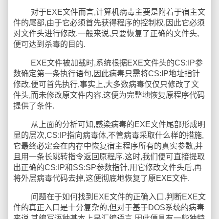
对于EXE文件而言,计算机病毒主要是附着于宿主文
件的尾部,由于它必须首先获得程序的控制权,因此它必须
对文件头进行修改.一般来说,只要恢复了正确的文件头,
便可达到杀毒的目的.
EXE文件被加载时,系统根据EXE文件头的CS:IP参
数确定第一条执行语句,因此病毒只需将CS:IP地址指针
修改,便可首先执行,事实上,大多数病毒仅仅只修改了文
件头,而未修改原文件内容.这便为完整地恢复原程序代码
提供了条件.
从上面的分析可知,感染病毒的EXE文件尾部形成明
显的层次,CS:IP指向病毒体,不管病毒采取什么样的措施,
它最终必定会在内存中恢复宿主程序所有的真实参数,并
且用一条长跳转指令返回原程序.这时,我们便可直接提取
出正确的CS:IP和SS:SP参数指针,用它修改文件头后,再
将外层病毒代码去掉,这便彻底地恢复了原EXE文件.
问题在于如何找到EXE文件的正确入口.判断EXE文
件的真正入口是十分复杂的,但对于基于DOS系统的病毒
来说,其编写语种基本上是汇编语言,因此便具有一些独特