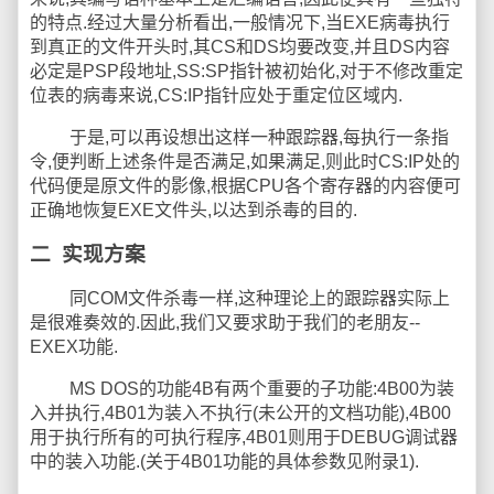
的特点.经过大量分析看出,一般情况下,当EXE病毒执行
到真正的文件开头时,其CS和DS均要改变,并且DS内容
必定是PSP段地址,SS:SP指针被初始化,对于不修改重定
位表的病毒来说,CS:IP指针应处于重定位区域内.
于是,可以再设想出这样一种跟踪器,每执行一条指
令,便判断上述条件是否满足,如果满足,则此时CS:IP处的
代码便是原文件的影像,根据CPU各个寄存器的内容便可
正确地恢复EXE文件头,以达到杀毒的目的.
二
实现方案
同COM文件杀毒一样,这种理论上的跟踪器实际上
是很难奏效的.因此,我们又要求助于我们的老朋友--
EXEX功能.
MS DOS的功能4B有两个重要的子功能:4B00为装
入并执行,4B01为装入不执行(未公开的文档功能),4B00
用于执行所有的可执行程序,4B01则用于DEBUG调试器
中的装入功能.(关于4B01功能的具体参数见附录1).