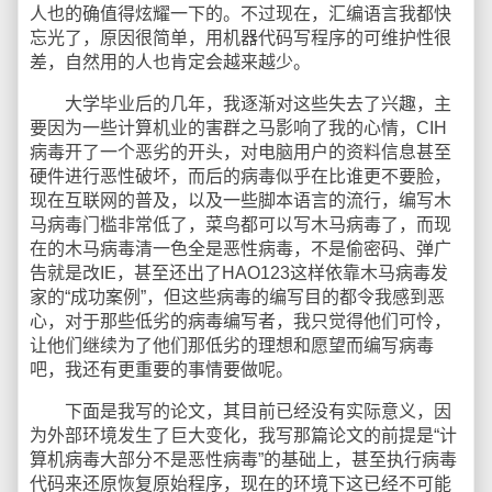
人也的确值得炫耀一下的。不过现在，汇编语言我都快
忘光了，原因很简单，用机器代码写程序的可维护性很
差，自然用的人也肯定会越来越少。
大学毕业后的几年，我逐渐对这些失去了兴趣，主
要因为一些计算机业的害群之马影响了我的心情，CIH
病毒开了一个恶劣的开头，对电脑用户的资料信息甚至
硬件进行恶性破坏，而后的病毒似乎在比谁更不要脸，
现在互联网的普及，以及一些脚本语言的流行，编写木
马病毒门槛非常低了，菜鸟都可以写木马病毒了，而现
在的木马病毒清一色全是恶性病毒，不是偷密码、弹广
告就是改IE，甚至还出了HAO123这样依靠木马病毒发
家的“成功案例”，但这些病毒的编写目的都令我感到恶
心，对于那些低劣的病毒编写者，我只觉得他们可怜，
让他们继续为了他们那低劣的理想和愿望而编写病毒
吧，我还有更重要的事情要做呢。
下面是我写的论文，其目前已经没有实际意义，因
为外部环境发生了巨大变化，我写那篇论文的前提是“计
算机病毒大部分不是恶性病毒”的基础上，甚至执行病毒
代码来还原恢复原始程序，现在的环境下这已经不可能