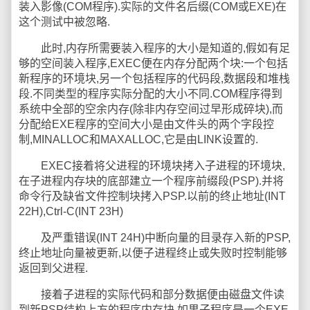
装入影像(COM程序).实际的文件名后缀(COM或EXE)在
这个测试中被忽略.
此时,内存所需要装入程序的大小是知道的,假如有足
够的空间装入程序,EXEC便在内存分配两个块:一个包括
新程序的环境块,另一个包括程序的代码段,数据段和堆栈
段.不同类型的程序实际分配的大小不同.COM程序得到
系统中全部的空余内存(除非内存空间过早形成碎块),而
分配给EXE程序的空间大小是由文件头的两个字段控
制,MINALLOC和MAXALLOC,它是由LINK设置的.
EXEC接着将父进程的环境块拷入子进程的环境块,
在子进程内存块的底部建立一个程序前缀段(PSP).并将
命令行及缺省文件控制块拷入PSP.以前的终止地址(INT
22H),Ctrl-C(INT 23H)
及严重错误(INT 24H)中断向量的目录存入新的PSP,
终止地址向量被更新,以便子进程终止或失败时控制能够
返回到父进程.
接着子进程的实际代码和部分数据便由磁盘文件读
到新PSP结构上方的程序内存块.如果子程序是一个EXE