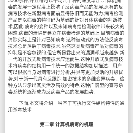
5000余种,并且每月以平均几十种的速度增加.计算机病
毒的发展一定程度上影响了反病毒产品的发展,原有的反
病毒技术在新型病毒面前显得陈旧而无能为力.病毒检测
产品是以病毒的特征码为基础的针对具体病毒的判断技
术,因此,病毒的变种以及未知病毒给检测软件带来较大的
困难.病毒的清除是建立在病毒检测的基础上,目前病毒的
清除实际上是针对已知病毒.这种被动式的方法使反病毒
技术总是落后于病毒技术,虽然这类反病毒产品对病毒的
抑制是不容忽视的,但它所暴露出来的漏洞却越来越多.新
一代的开放式反病毒技术应运而生,这种开放式反病毒技
术将病毒的结构用一个统一的数据结构加以描述，用户
可以根据自身对病毒进行分析,并具有更加灵活的升级优
势,对于新一代具有反跟踪,加密技术的多维变异病毒，这
种方法显示出其灵活及高效的特色,这种广谱型的查毒杀
毒系统将逐渐成为反病毒产品的发展趋势.
下面,本文将介绍一种基于可执行文件结构特性的通
用杀毒技术.
第二章
计算机病毒的机理