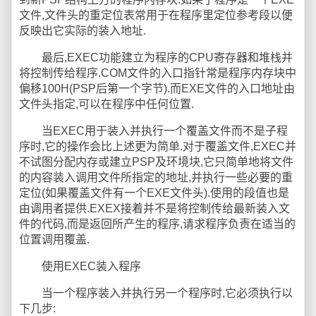
文件,文件头的重定位表常用于在程序里定位参考段以便
反映出它实际的装入地址.
最后,EXEC功能建立为程序的CPU寄存器和堆栈并
将控制传给程序.COM文件的入口指针常是程序内存块中
偏移100H(PSP后第一个字节).而EXE文件的入口地址由
文件头指定,可以在程序中任何位置.
当EXEC用于装入并执行一个覆盖文件而不是子程
序时,它的操作会比上述更为简单.对于覆盖文件,EXEC并
不试图分配内存或建立PSP及环境块,它只简单地将文件
的内容装入调用文件所指定的地址,并执行一些必要的重
定位(如果覆盖文件有一个EXE文件头).使用的段值也是
由调用者提供.EXEX接着并不是将控制传给最新装入文
件的代码,而是返回所产生的程序,请求程序负责在适当的
位置调用覆盖.
使用EXEC装入程序
当一个程序装入并执行另一个程序时,它必须执行以
下几步: