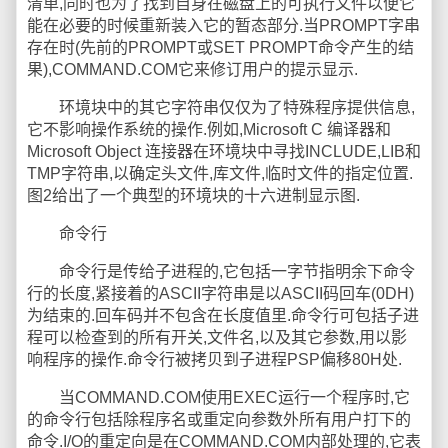
清单,同时也为了找到自身在磁盘上的可执行文件以便它
能在必要的时候重新装入它的暂态部分.当PROMPT字串
存在时(先前的PROMPT或SET PROMPT命令产生的结
果),COMMAND.COM它来修订用户的提示显示.
环境块中的其它字符串仅仅为了特殊程序提供信息,
它不影响操作系统的操作.例如,Microsoft C 编译器和
Microsoft Object 连接器在环境块中寻找INCLUDE,LIB和
TMP字符串,以确定头文件,库文件,临时文件的指定位置.
图2给出了一个典型的环境块的十六进制显示图.
命令行
命令行是传给子进程的,它包括一字节指明余下命令
行的长度,紧接着的ASCII字符串是以ASCII码回车(0DH)
为结束的.回车码并不包含在长度值里.命令行可包括子进
程可以检查到的所有开关,文件名,以及其它参数,用以影
响程序的操作.命令行被拷贝到子进程PSP偏移80H处.
当COMMAND.COM使用EXEC运行一个程序时,它
的命令行包括除程序名或重定向参数外所有用户打下的
命令.I/O的重定向是在COMMAND.COM内部处理的,它表