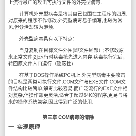
上流行最广的攻击可执行文件的外壳型病毒.
计算机外壳型病毒是将其自己包围在主程序的四周,
对原来的程序不作修改.外壳型病毒易于编写,也较为常
见,但诊治却较为麻烦.
外壳型病毒具有以下特点：
自身复制在目标文件外围(即文件尾部）;不修改原
来正常文件[2];运行时病毒抢先进入内存.病毒执行完后，
转回原文件入口运行（隐蔽性).
在基于DOS操作系统PC机上,外壳型病毒主要攻击
的目标是两类可执行文件:COM文件与EXE文件.COM文
件结构比较简单,解毒比较容易.而广泛流行的EXE文件相
对复杂,但操作却更灵活,适合于超过64K的程序,更易与将
来的操作系统兼容,因此得到广泛的使用.
第三章 COM
病毒的清除
一
实现原理