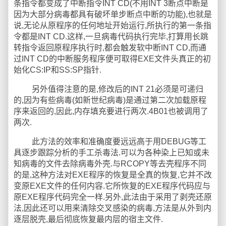
条指令都变成了中断指令INT CD(不用INT 3断点中断是
因为大部分病毒都具有破坏单步断点中断的功能),也就是
说,无论从原程序的任何地址开始运行,所执行的第一条指
令都是INT CD.这样,一旦病毒代码执行完毕,打算用长跳
转指令返回原程序执行时,都会触发软中断INT CD,而通
过INT CD的中断服务程序便可取得EXE文件头真正的初
始化CS:IP和SS:SP指针.
另外值得注意的是,修改后的INT 21必须是可递归
的,因为有些病毒(如新世纪病毒)是通过第二次加载原程
序来返回的,因此,内存填充要进行两次.4B01也被调用了
两次.
此方法的效率和准确度要远远高于用DEBUG等工
具逐步跟踪分析的手工杀毒法.可以为各种染上已知或未
知病毒的文件去除病毒外壳.与RCOPY等去壳程序不同
的是,这种方法对EXE程序的恢复是全真的恢复,它并不改
变原EXE文件的任何内容.它所恢复的EXE程序代码应与
原EXE程序代码完全一样.另外,此法由于采用了剥壳还原
法,因此还可以用来清除交叉感染的病毒,方法是从外到内
逐层脱壳,最后彻底恢复最内层的宿主文件.