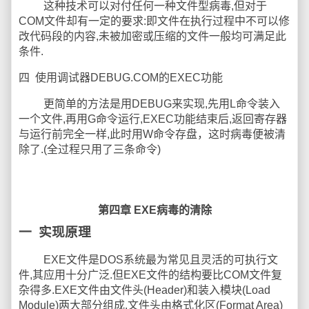
这种技术可以对付任何一种文件型病毒,但对于
COM文件却有一定的要求:即文件在执行过程中不可以修
改代码段的内容,未被加密或压缩的文件一般均可满足此
条件.
四 使用调试器DEBUG.COM的EXEC功能
更简单的方法是用DEBUG来实现,先用L命令装入
一个文件,再用G命令运行,EXEC功能结束后,返回寄存器
与运行前完全一样,此时用W命令存盘，这时病毒便被清
除了.(全过程只用了三条命令)
第四章 EXE
病毒的清除
一
实现原理
EXE文件是DOS系统最为常见且灵活的可执行文
件,其应用十分广泛.但EXE文件的结构要比COM文件复
杂得多.EXE文件由文件头(Header)和装入模块(Load
Module)两大部分组成.文件头由格式化区(Format Area)