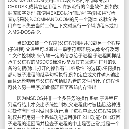
COMMAND.COM使用EXEC装入它的外部命令,如
CHKDSK,或其它应用程序.许多流行的商业软件,例如数
据库和字处理,都使用EXEC执行辅助程序(例如拼写检
查),或是装入COMMAND.COM的另一个副本,这就允许
用户在不失去当前工作上下文时运行一个辅助程序或打
入MS-DOS命令.
当EXEC被一个程序(父进程)调用并加载另一个程序
(子进程),父进程可以通过一串字符即环境块,命令行及两
个文件控制块,来传输一定的信息给子进程.子进程同样继
承了父进程的MSDOS标准设备及其它父进程打开的设
备的句柄(除非打开的操作有"非继承性"的选择).任何操作
都可被子进程的继承句柄执行,例如定位或文件输入输出,
而且还影响着与父进程句柄联系着的文件指针.子进程也
可装入另一程序,如此循环直至系统内存溢出.
因为MSDOS并非一个多任务的操作系统,子进程直
到运行结束才交出系统控制权,父进程此时被挂起,这种进
程操作有时也叫做同步执行.当子进程中止,父进程得到控
制权并可用另一个系统功能调用(INT 21H功能4DH)取回
子进程的返回码并检查子进程的中止是否正常,或是一个