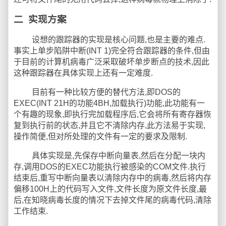
二
实现方案
设想的跟踪器的实现是核心问题,也是主要的难点.
事实上单步陷阱中断(INT 1)完全符合跟踪器的条件,但由
于目前的计算机病毒广泛采取破坏单步断点的技术,因此
这种跟踪器在具体实现上还有一定难度.
目前有一种比较方便的替代方法,即DOS的
EXEC(INT 21H的功能4BH,加载执行)功能,此功能有一
个有趣的现象,即执行完加载程序后,它会将所有寄存器恢
复到执行前的状态,并且它不清除内存,此方法易于实现,
操作简便,但对所处理的文件有一定的要求及限制.
具体实现是,先保存中断向量表,然后在分配一块内
存,调用DOS的EXEC功能执行被感染的COM文件.执行
结束后,重写中断向量表以清除内存中的病毒,然后将内存
偏移100H上的代码写入文件,文件长度为原文件长度,最
后,在知晓病毒长度的情况下去掉文件尾的病毒代码,清除
工作结束.