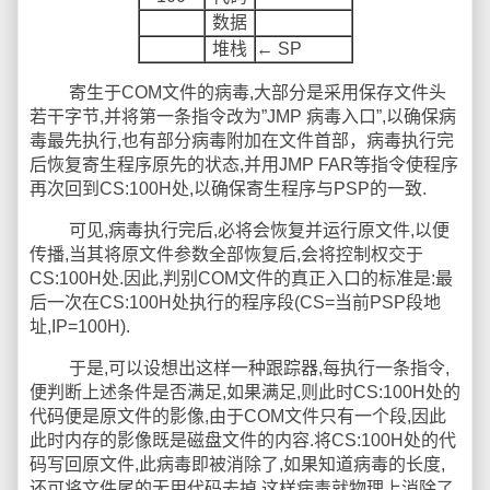
数据
堆栈
← SP
寄生于COM文件的病毒,大部分是采用保存文件头
若干字节,并将第一条指令改为”JMP 病毒入口”,以确保病
毒最先执行,也有部分病毒附加在文件首部，病毒执行完
后恢复寄生程序原先的状态,并用JMP FAR等指令使程序
再次回到CS:100H处,以确保寄生程序与PSP的一致.
可见,病毒执行完后,必将会恢复并运行原文件,以便
传播,当其将原文件参数全部恢复后,会将控制权交于
CS:100H处.因此,判别COM文件的真正入口的标准是:最
后一次在CS:100H处执行的程序段(CS=当前PSP段地
址,IP=100H).
于是,可以设想出这样一种跟踪器,每执行一条指令,
便判断上述条件是否满足,如果满足,则此时CS:100H处的
代码便是原文件的影像,由于COM文件只有一个段,因此
此时内存的影像既是磁盘文件的内容.将CS:100H处的代
码写回原文件,此病毒即被消除了,如果知道病毒的长度,
还可将文件尾的无用代码去掉,这样病毒就物理上消除了.