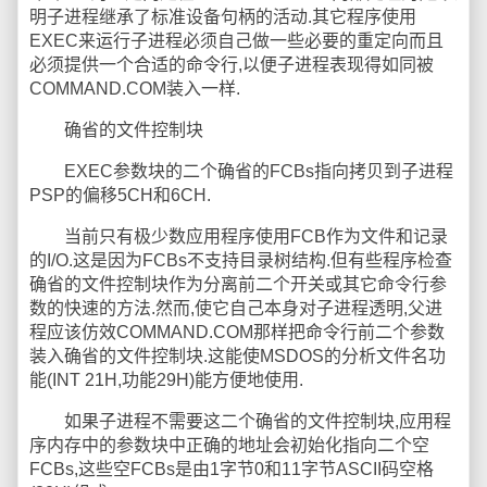
明子进程继承了标准设备句柄的活动.其它程序使用
EXEC来运行子进程必须自己做一些必要的重定向而且
必须提供一个合适的命令行,以便子进程表现得如同被
COMMAND.COM装入一样.
确省的文件控制块
EXEC参数块的二个确省的FCBs指向拷贝到子进程
PSP的偏移5CH和6CH.
当前只有极少数应用程序使用FCB作为文件和记录
的I/O.这是因为FCBs不支持目录树结构.但有些程序检查
确省的文件控制块作为分离前二个开关或其它命令行参
数的快速的方法.然而,使它自己本身对子进程透明,父进
程应该仿效COMMAND.COM那样把命令行前二个参数
装入确省的文件控制块.这能使MSDOS的分析文件名功
能(INT 21H,功能29H)能方便地使用.
如果子进程不需要这二个确省的文件控制块,应用程
序内存中的参数块中正确的地址会初始化指向二个空
FCBs,这些空FCBs是由1字节0和11字节ASCII码空格