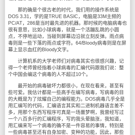
那的确是个很古老的时代，我们用的操作系统是
DOS 3.31，学的是TRUE BASIC，电脑是33M主频的
PC/AT，286是当时最先进的机器。那时候的电脑病毒也
很有意思，比如小球病毒，就是一个活蹦乱跳的小圆
点，不停地运动，当碰到屏幕边沿就立刻反弹。雨点病
毒则是一些下落的雨点或字符。64/Bloody病毒则是在屏
幕上显示血红的Bloody文字。
计算机系的大学老师们对病毒其实也很感兴趣，记
得一个老师曾经指着小球病毒的汇编代码跟我们说：整
个中国会编这个病毒的人不超过10个。
最开始的病毒破坏力都很小，在现在看来，甚至有
些可爱。我估计都是一些高手在编写病毒，写病毒的目
的大概是为了炫耀自己的编程能力。DOS病毒几乎全是
用汇编写的代码，汇编语言其实和二进制机器语言差不
多，用那个东西写程序可真是一场噩梦啊，我曾经写过
一个八百多行的汇编程序，写的我头晕脑涨，我知道，
用汇编来写一个病毒的确不是一件容易的事情，特别是
一些病毒甚至还有自身加密、变种的功能，因此，那些