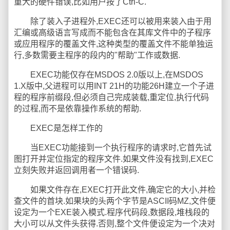
重大的硬件错误,比如用户按了Ctrl-C.
除了装入子进程外,EXEC还可以被用来装入由于用
汇编或高级语言写成而不能包含在其库文件中的子程序
或应用程序的覆盖文件,这种类型的覆盖文件不能单独运
行,多数需要主程序的段内的"帮助"工作或数据.
EXEC功能仅存在MSDOS 2.0版以上,在MSDOS
1.X版中,父进程可以用INT 21H的功能26H建立一个子进
程的程序前缀段,但必须自己完成装载,重定位,执行代码
的过程,而不是依靠操作系统的帮助.
EXEC是怎样工作的
当EXEC功能接到一个执行程序的请求时,它首先试
图打开并定位指定的程序文件.如果文件没有找到,EXEC
立刻失败并返回调用者一个错误码.
如果文件存在,EXEC打开此文件,确定它的大小,并检
查文件的首块.如果块的头两个字节是ASCII码MZ,文件便
设定为一个EXE装入模式.程序代码段,数据段,堆栈段的
大小可以从文件头获得.否则,整个文件便设定为一个决对