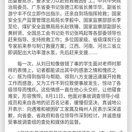
出重要批示，要求全力以赴抢救被困矿工；中共中央政
治局委员、广东省委书记张德江和省长黄华华、副省长
游宁丰不仅立即作出指示，还亲自到场指挥抢救；国家
安全生产监督管理总局局长李毅中、国家监察部部长李
至伦、煤矿安全监察局局长赵铁锤、国家监察部副部长
黄树贤、全国总工会书记处书记张鸣起等各部委领导也
赶来指导、支持抢救工作；多位国家级、省级煤炭行业
专家前来参与制订救援方案；江西、河南、河北三省立
即调配出大功率潜水泵，先后赶来支援……
每一次，从刘日知像做错了事的学生面对老师时那
样的表情上，记者都能读出其中的感激之情和愧疚之
心：既为得到指导与帮助、得到八方支援迅速展开抢救
工作而感激，又为工作不到位致使事故发生、惊动了各
级领导而愧疚。这些情感一直在他心头交织，让他寝食
难安，形容憔悴。8月11日，他面对事故调查领导小组
成员和来自各地的近百名记者，缓慢但坚决、真诚地公
开表示：向遇难和被困矿工家属及梅州人民表示深深道
歉，向省委、省政府和各位领导作深刻检讨，并诚恳接
受事故调查组的查处和媒体的监督。