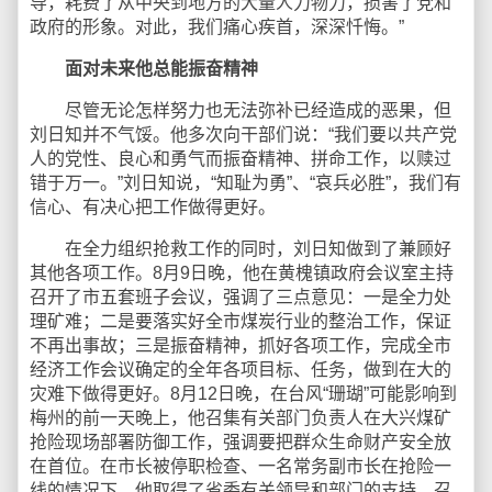
导，耗费了从中央到地方的大量人力物力，损害了党和
政府的形象。对此，我们痛心疾首，深深忏悔。”
面对未来他总能振奋精神
尽管无论怎样努力也无法弥补已经造成的恶果，但
刘日知并不气馁。他多次向干部们说：“我们要以共产党
人的党性、良心和勇气而振奋精神、拼命工作，以赎过
错于万一。”刘日知说，“知耻为勇”、“哀兵必胜”，我们有
信心、有决心把工作做得更好。
在全力组织抢救工作的同时，刘日知做到了兼顾好
其他各项工作。8月9日晚，他在黄槐镇政府会议室主持
召开了市五套班子会议，强调了三点意见：一是全力处
理矿难；二是要落实好全市煤炭行业的整治工作，保证
不再出事故；三是振奋精神，抓好各项工作，完成全市
经济工作会议确定的全年各项目标、任务，做到在大的
灾难下做得更好。8月12日晚，在台风“珊瑚”可能影响到
梅州的前一天晚上，他召集有关部门负责人在大兴煤矿
抢险现场部署防御工作，强调要把群众生命财产安全放
在首位。在市长被停职检查、一名常务副市长在抢险一
线的情况下，他取得了省委有关领导和部门的支持，召