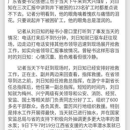
广东省委书记张德江也于当天下午来到大兴煤矿，刘日
知在三次汇报中讲到井下被困的123名矿工时都差点说
不下去。记者分明看到，他的眼角噙着愧疚与痛惜的泪
花。只要说起井下被困矿工，他的眼角总是湿润的。
记者从刘日知的秘书小曾口里打听到了事发当天的
情况：电话打来后不到5分钟，刘日知就已驱车赶往现
场，边走边打电话安排其他市领导迅速到现场展开抢救
工作，如实向省领导汇报事故情况。曾秘书这样形容当
时的刘日知：心情沉重、脸色难看但很冷静。
记者当天下午赶到现场时，刘日知已经安排好抢救
工作，正在主、副井两边来回查看，指挥救援。在省领
导到达之前，刘日知担任抢救总指挥，在游宁丰副省长
任总指挥后，他任第一副总指挥。短短的时间内，刘日
知就为梅州、兴宁两级有关领导和公安、消防、经贸、
安监、国土等相关部门负责同志分好了工，组织了600
多名干部群众，各负其责、雷厉风行地组织救援。特别
是排水工作开展得最快，当天就已进行抽水，并在国家
安监总局与省的支持下积极向外抽调更多更大功率的潜
水泵；9日下午7时19分江西省支援的大功率潜水泵就已