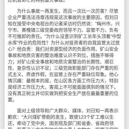
还机会渺茫的特别重大事故。
为什么事故一再发生，而且一次比一次厉害？尽管
企业严重违法违章违规是这次事故的主要原因，但刘日
知在接受中央电视台的记者采访时仍然说：“梅州市、兴
宁市、黄槐镇三级党委政府领导不力、监管不力，负有
不可推卸的责任。”为什么没意识到矿工长年头顶着“中型
水库”作业的危险性？为什么对投资者的自我监管太过放
心？他自责：我们对资源型经济的负面作用、矿山安全
事故和地质灾害的整治难度认识不到位，措施不够得
力；对矿山安全事故和地质灾害整治的长期性、艰巨
性、复杂性认识不足；三级党政职能部门存在严重的形
式主义、弄虚作假，在监管上存在严重缺位现象。他心
情沉痛：最根本的是，在山区各方面工作压力大，特别
是经济工作压力大，客观上不可能面面俱到的情况下，
没有真正树立并切实做到把安全生产放在最最重要的位
置。
面对上级领导和广大群众、媒体，刘日知一再表示
歉疚：“大兴煤矿惨剧的发生，致使123个矿工难以生
还，牵动了党中央、国务院及部门和省委、省政府领