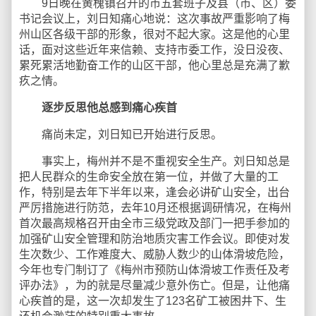
9日晚在黄槐镇召开的市五套班子及县（市、区）委
书记会议上，刘日知痛心地说：这次事故严重影响了梅
州山区各级干部的形象，很对不起大家。这是他的心里
话，面对这些近年来信赖、支持市委工作，没日没夜、
累死累活地勤奋工作的山区干部，他心里总是充满了歉
疚之情。
逐步反思他总感到痛心疾首
痛尚未定，刘日知已开始进行反思。
事实上，梅州并不是不重视安全生产。刘日知总是
把人民群众的生命安全放在第一位，并做了大量的工
作，特别是去年下半年以来，逢会必讲矿山安全，出台
严厉措施进行防范，去年10月还根据调研情况，在梅州
首次最高规格召开由全市三级党政及部门一把手参加的
加强矿山安全管理和防治地质灾害工作会议。即使对发
生次数少、工作难度大、威胁人数少的山体滑坡危险，
今年也专门制订了《梅州市预防山体滑坡工作责任及考
评办法》，为的就是尽量减少意外伤亡。但是，让他痛
心疾首的是，这一次却发生了123名矿工被困井下、生