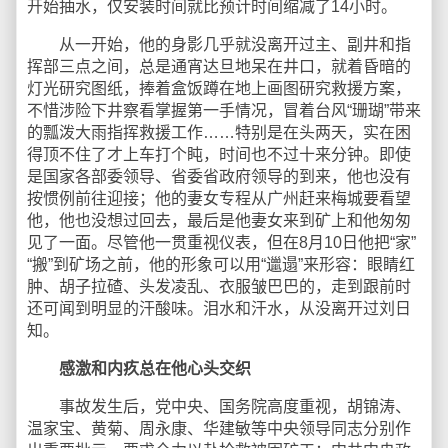
开始抽水，仅安装时间就比预计时间缩减了14小时。
从一开始，他的身影几乎就没离开过主、副井和指
挥部三点之间，总是通宵达旦地呆在井口，就着昏暗的
灯光研究图纸，捧着盒饭蹲在地上画图研究救援方案，
不惜涉险下井察看掌握第一手情况，冒着台风“珊瑚”带来
的瓢泼大雨指挥救援工作……特别是在头两天，实在困
得顶不住了才上车打个盹，时间也不过十来分钟。即使
是国家各部委领导、省委省政府领导的到来，他也没有
按惯例前往迎接；他的妻女专程从广州赶来梅城要看望
他，他也没想过回去，最后是他妻女来到矿上和他匆匆
见了一面。尽管他一贯重视仪表，但在8月10日他把“家”
“搬”到矿场之前，他的形象可以用“邋遢”来形容：眼睛红
肿、胡子拉碴、头发凌乱、衣服皱巴巴的，走到跟前时
还可闻到明显的汗酸味。泪水和汗水，从没离开过刘日
知。
感激和内疚总在他心头交织
事故发生后，党中央、国务院高度重视，胡锦涛、
温家宝、黄菊、周永康、华建敏等中央领导同志分别作