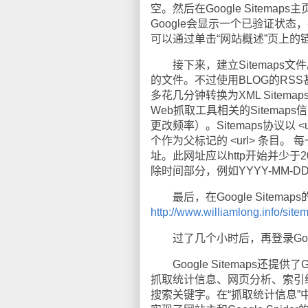
空。然后在Google Sitem
Google会显示一个已验证状
可以通过单击“网站概述”页上的
接下来，建立Sitemaps文件。S
的文件。不过使用BLOG的RSS甚
多花几分钟转换为XML Sitema
Web抓取工具相关的Sitema
更改频率）。Sitemaps协议以 <
个作为父标记的 <url> 条目。 每
址。此网址应以http开始并少于2
除时间部分，例如YYYY-MM-
最后，在Google Sitema
http://www.williamlong.info/site
过了几个小时后，再登录Googl
Google Sitemaps还提供
抓取统计信息、网页分析、索引
搜索关键字。在“抓取统计信息”中