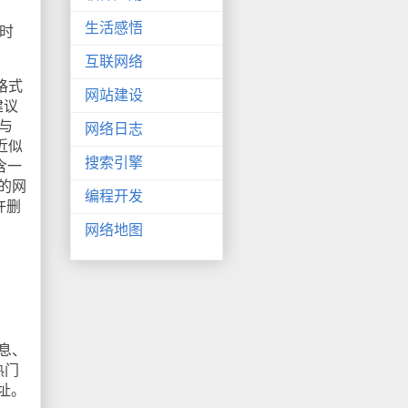
生活感悟
时
互联网络
议格式
网站建设
建议
括与
网络日志
近似
搜索引擎
包含一
件的网
编程开发
许删
网络地图
信息、
热门
地址。