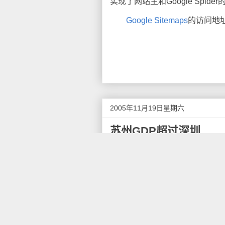
实现了网站主和Google Spide
Google Sitemaps
的访问地
2005年11月19日星期六
苏州GDP超过深圳
2004年度全国城市GDP排名
并且增速比苏州（同比增长17.
苏州GDP超过深圳，的确是这
超过了深圳，排在上海北京广州
但是最近看报道，苏州这个国
到低，往相对落后，工资低廉的