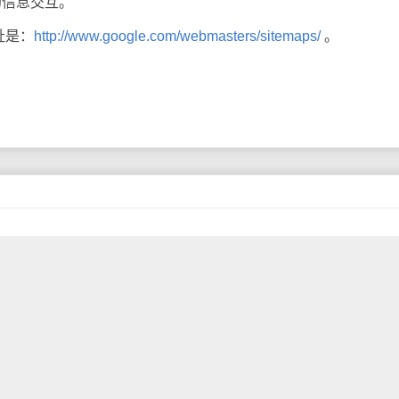
r的信息交互。
址是：
http://www.google.com/webmasters/sitemaps/
。
中，深圳市GDP总量3423亿不敌不是经济特区的苏州（3450
6％）低0.3个百分点在全国城市排名中列第五。
样的，随着产业结构的转移，外资的不断涌入，04年苏州的G
之后，坐上第4把交椅，当地政府非常亢奋。
际加工基地，已经开始走下坡了，产业结构的转移，从来都是
地方转移的，从以前的香港，到马来西亚，再到珠三角，再到长