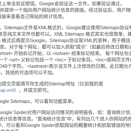
aps主页上单击验证按钮。Google会验证这一文件。如果验证通过，
态，并提供一个指向用户网站统计信息的链接。经过验证后，用户随
链接来查看自己网站的统计信息。
itemaps文件是XML格式的，Google建议使用Sitemaps协
至纯文本文件也都可以。XML Sitemaps 格式其实也很简单，
ps 格式后再提交Google。Sitemaps协议是XML的变种，用于概
ps信息。对于每个网址，都可以加入抓取“提示”（如最后修改日期和
urlset> 开始标记开始，以 </urlset> 结束标记结束。 每个网址
一个 <url> 父标记包括一个 <loc> 子标记条目。<loc>是网页文
048个字符。 <lastmod>表示该文件上次修改的日期。此日期允
DD。其他的可选项可以不加。
ps的提交页面填写你生成的Sitemap地址（比如我的是
map.xml
），并提交即可。
e Sitemaps，可以看到功能菜单。
了Google Spider对用户网站访问情况的说明报告，如：查询统计
统计信息等信息。“查询统计信息”中，有列出几个进入你网站的
，可以看到Google Spider抓取网站的概要统计和抓取错误的