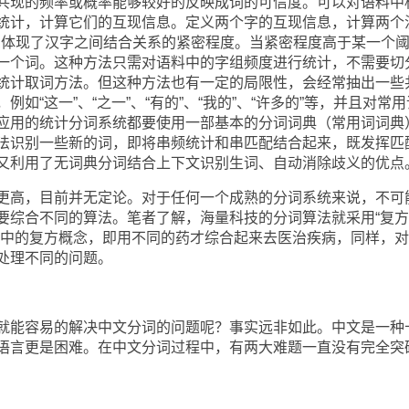
共现的频率或概率能够较好的反映成词的可信度。可以对语料中
统计，计算它们的互现信息。定义两个字的互现信息，计算两个
息体现了汉字之间结合关系的紧密程度。当紧密程度高于某一个
一个词。这种方法只需对语料中的字组频度进行统计，不需要切
统计取词方法。但这种方法也有一定的局限性，会经常抽出一些
如“这一”、“之一”、“有的”、“我的”、“许多的”等，并且对常
应用的统计分词系统都要使用一部基本的分词词典（常用词词典
法识别一些新的词，即将串频统计和串匹配结合起来，既发挥匹
又利用了无词典分词结合上下文识别生词、自动消除歧义的优点
高，目前并无定论。对于任何一个成熟的分词系统来说，不可
要综合不同的算法。笔者了解，海量科技的分词算法就采用“复
药中的复方概念，即用不同的药才综合起来去医治疾病，同样，
处理不同的问题。
能容易的解决中文分词的问题呢？事实远非如此。中文是一种
语言更是困难。在中文分词过程中，有两大难题一直没有完全突