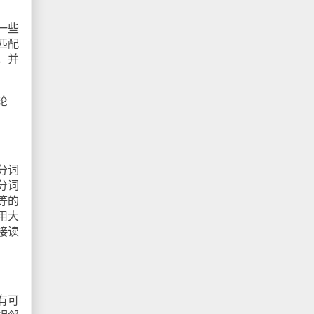
一些
匹配
，并
论
分词
分词
等的
用大
接读
有可