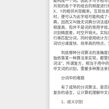
能构成一个词。因此字与字相邻
共现的各个字的组合的频度进行
X、Y的相邻共现概率。互现信
时，便可认为此字组可能构成了
典，因而又叫做无词典分词法或
频度高、但并不是词的常用字组，例
识别精度差，时空开销大。实际
行串匹配分词，同时使用统计方
词切分速度快、效率高的特点，
到底哪种分词算法的准确度更
独依靠某一种算法来实现，都需
词法”，所谓复方，相当于用中
中文词的识别，需要多种算法来
分词中的难题
有了成熟的分词算法，是否就
复杂的语言，让计算机理解中文
1、歧义识别