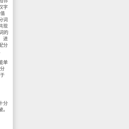
相邻
汉字
阈值
分词
共现
用词的
）进
配分
。
能单
方分
对于
十分
破。