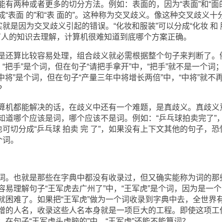
两种或者更多的切分方法。例如：表面的，因为“表面”和“面的
“表面 的”和“表 面的”。这种称为交叉歧义。像这种交叉歧义十
实就是因为交叉歧义引起的错误。“化妆和服装”可以分成“化妆 和 
于没有人的知识去理解，计算机很难知道到底哪个方案正确。
还算比较容易处理，组合歧义就必需根据整个句子来判断了。
“把手”是个词，但在句子“请把手拿开”中，“把手”就不是一个词
中将”是个词，但在句子“产量三年中将增长两倍”中，“中将”就不
?
机都能解决的话，在歧义中还有一个难题，是真歧义。真歧义
知道哪个应该是词，哪个应该不是词。例如：“乒乓球拍卖完了”
”、也可切分成“乒乓球 拍卖 完 了”，如果没有上下文其他的句子，恐
个词。
。也就是那些在字典中都没有收录过，但又确实能称为词的那
易理解句子“王军虎去广州了”中，“王军虎”是个词，因为是一个
就困难了。如果把“王军虎”做为一个词收录到字典中去，全世界
增的人名，收录这些人名本身就是一项巨大的工程。即使这项工
在句子“王军虎头虎脑的”中，“王军虎”还能不能算词？