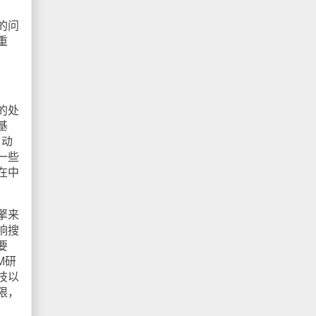
的问
重
的处
基
自动
一些
在中
擎来
响搜
要
M研
技以
限，