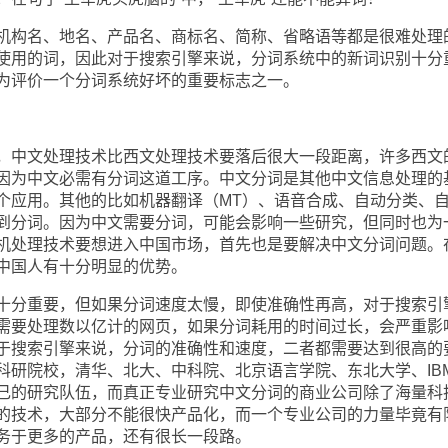
构名、地名、产品名、商标名、简称、省略语等都是很难处理
使用的词，因此对于搜索引擎来说，分词系统中的新词识别十分
为评价一个分词系统好坏的重要标志之一。
中文处理技术比西文处理技术要落后很大一段距离，许多西文
因为中文必需有分词这道工序。中文分词是其他中文信息处理的
个应用。其他的比如机器翻译（MT）、语音合成、自动分类、
到分词。因为中文需要分词，可能会影响一些研究，但同时也为
机处理技术要想进入中国市场，首先也是要解决中文分词问题。
中国人有十分明显的优势。
分重要，但如果分词速度太慢，即使准确性再高，对于搜索引
需要处理数以亿计的网页，如果分词耗用的时间过长，会严重影
于搜索引擎来说，分词的准确性和速度，二者都需要达到很高的
科研院校，清华、北大、中科院、北京语言学院、东北大学、IB
己的研究队伍，而真正专业研究中文分词的商业公司除了海量科
的技术，大部分不能很快产品化，而一个专业公司的力量毕竟有
务于更多的产品，还有很长一段路。