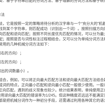
：基于字符串匹配的分词方法、基于理解的分词方法和基于统
方法
它是按照一定的策略将待分析的汉字串与一个“充分大的”机
找到某个字符串，则匹配成功（识别出一个词）。按照扫描方向
向匹配和逆向匹配；按照不同长度优先匹配的情况，可以分为最
配；按照是否与词性标注过程相结合，又可以分为单纯分词方法
常用的几种机械分词方法如下：
右的方向）；
左的方向）；
出的词数最小）。
合，例如，可以将正向最大匹配方法和逆向最大匹配方法结合
成词的特点，正向最小匹配和逆向最小匹配一般很少使用。一般
正向匹配，遇到的歧义现象也较少。统计结果表明，单纯使用正
纯使用逆向最大匹配的错误率为1/245。但这种精度还远远不能满足
都是把机械分词作为一种初分手段，还需通过利用各种其它的语