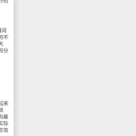
计的
器词
的不
大
和分
起来
说
向最
实际
言信