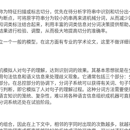
为特征扫描或标志切分，优先在待分析字符串中识别和切分出
为断点，可将原字符串分为较小的串再来进机械分词，从而减少
和词类标注结合起来，利用丰富的词类信息对分词决策提供帮助
结果进行检验、调整，从而极大地提高切分的准确率。
一个一般的模型，在这方面有专业的学术论文，这里不做详细
模拟人对句子的理解，达到识别词的效果。其基本思想就是在
用句法信息和语义信息来处理歧义现象。它通常包括三个部分：
部分。在总控部分的协调下，分词子系统可以获得有关词、句子
行判断，即它模拟了人对句子的理解过程。这种分词方法需要使
语言知识的笼统、复杂性，难以将各种语言信息组织成机器可直
分词系统还处在试验阶段。
组合，因此在上下文中，相邻的字同时出现的次数越多，就越