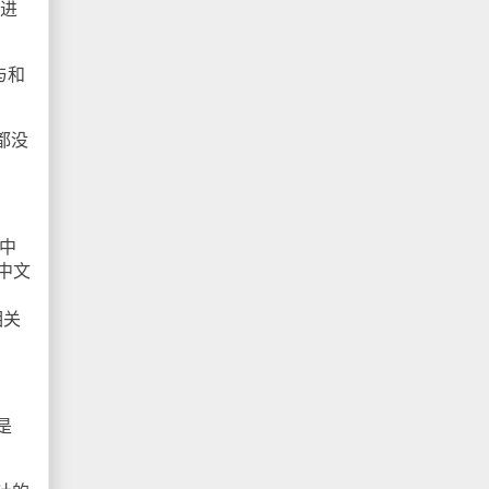
词进
与和
都没
中
中文
相关
是