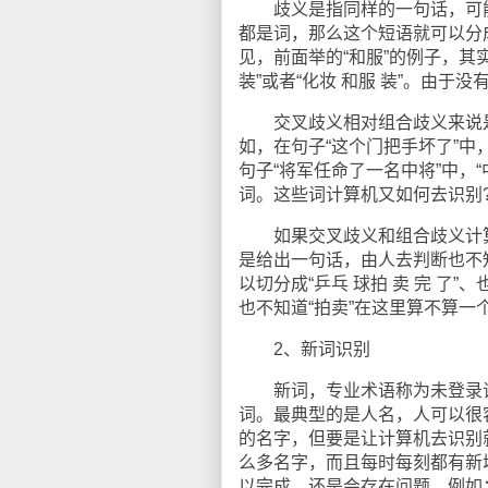
歧义是指同样的一句话，可能有
都是词，那么这个短语就可以分成
见，前面举的“和服”的例子，其
装”或者“化妆 和服 装”。由
交叉歧义相对组合歧义来说是
如，在句子“这个门把手坏了”中，
句子“将军任命了一名中将”中，“
词。这些词计算机又如何去识别
如果交叉歧义和组合歧义计算
是给出一句话，由人去判断也不
以切分成“乒乓 球拍 卖 完 了
也不知道“拍卖”在这里算不算一
2、新词识别
新词，专业术语称为未登录词
词。最典型的是人名，人可以很容
的名字，但要是让计算机去识别
么多名字，而且每时每刻都有新
以完成，还是会存在问题，例如：