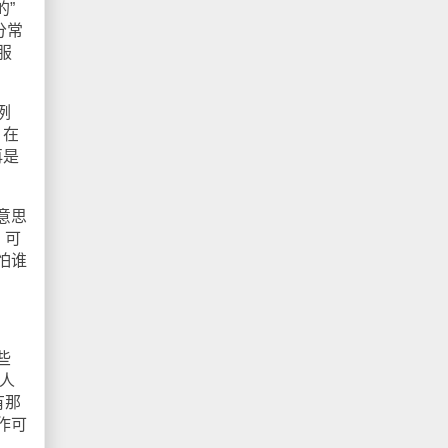
”
分常
服
例
；在
再是
意思
，可
怕谁
些
人
有那
作可