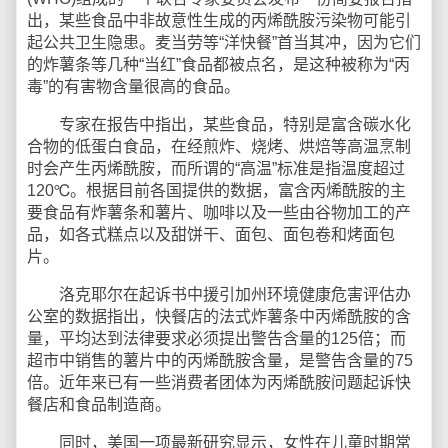
出，某些食品中非故意性生成的丙烯酰胺污染物可能引
起公共卫生隐患。麦当劳等“洋快餐”首当其冲，因为它们
的炸薯条等几种“当红”食品都被点名，是这种被称为“丙
毒”的有害物含量很高的食品。
专家在报告中指出，某些食品，特别是富含碳水化
合物的低蛋白食品，在经煎炸、烧烤、烘焙等高温烹制
时会产生丙烯酰胺，而所谓的“高温”标准是指温度超过
120℃。根据目前各国提供的数据，富含丙烯酰胺的主
要食品有炸薯条和薯片、咖啡以及一些由谷物加工的产
品，如各式糕点以及甜饼干、面包、面包卷和烤面包
片。
洛克耶尔在起诉书中援引加州环境健康危害评估办
公室的数据指出，快餐店的法式炸薯条中丙烯酰胺的含
量，平均达到法律要求必须提出警告含量的125倍；而
超市中销售的薯片中的丙烯酰胺含量，是警告含量的75
倍。近年来已有一些消费者团体为丙烯酰胺问题起诉快
餐店和食品制造商。
同时，美国一项最新研究显示，女性在儿童时期常