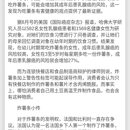
吃炸薯条，可能会增加其成年后患乳腺癌的风险，这一
发现为吃薯条有害健康的观点提供了最新证据。
据8月号的美国《国际癌症杂志》报道，哈佛大学研
究人员以582名女性乳腺癌患者和1569名健康女性为研
究对象，对她们的饮食习惯进行了问卷调查，并让她们
的母亲回忆调查对象在幼年时期的饮食习惯。结果发
现，在幼儿时期常吃炸薯条的女性，成年后患乳腺癌的
风险较高，女性在3至5岁时每星期多吃一份炸薯条，成
年后患乳腺癌的风险就会增加27%。
而为连锁快餐店和食品制造商辩护的律师则说，炸
薯条加上警告性标签可能起误导作用，消费者会认为只
有快餐店制作的炸薯条和薯片才含丙烯酰胺。而事实
上，哪怕消费者自己用土豆高温烹炸制作食品，也会含
有这种物质。
炸薯条小传
对于炸薯条的发明权，法国和比利时一直存在争
议。法国认为是一名法国乡下人第一个制作了炸薯条，