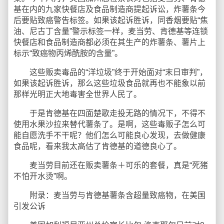
基在内的九家快餐店及食品制造商提起诉讼，炸薯条今
后要贴致癌警告标签。如果该起诉胜诉，同香烟要贴“焦
油、尼古丁含量”警示标签一样，麦当劳、肯德基等连锁
快餐店和食品制造商都必须在其生产的炸薯条、薯片上
标示“致癌物丙烯酰胺的含量”。
这些贩卖毒品的“洋垃圾”终于开始面对“末日审判”，
如果该起诉胜诉，那么这些垃圾食品就再也不能象以前
那样光明正大地毒害全世界人民了。
于是肯德基在四面楚歌走投无路的情况下，不得不
使用水果沙拉来替代薯条了。是啊，这些毒贩子怎么可
能自愿洗手不干呢？他们怎么可能良心发现，去做健康
食品呢，看来我太高估了肯德基的道德良心了。
麦当劳目前还在贩卖薯条＋可乐的套餐，真是“死猪
不怕开水烫”啊。
附录：麦当劳与肯德基薯条含超量致癌物，在美国
引发公诉