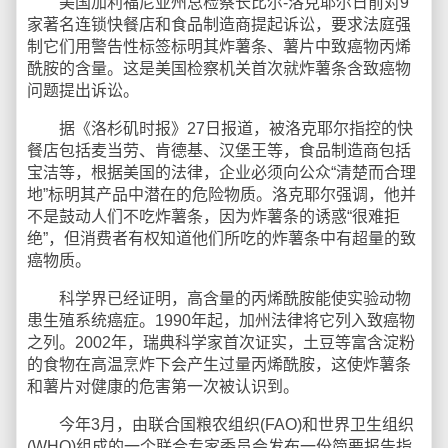
美国加利福尼亚州总检察长比尔-洛克耶尔日前对9
家著名连锁快餐店和食品制造商提起诉讼，要求法庭强
制它们用警告性标签标明其炸薯条、薯片中致癌物丙烯
酰胺的含量。这是美国检察机关首次就炸薯条含致癌物
问题提出诉讼。
据《洛杉矶时报》27日报道，被洛克耶尔指控的快
餐店包括麦当劳、肯德基、汉堡王等，食品制造商包括
宝洁等，根据美国的法律，企业必须向公众“清楚而合理
地”标明其产品中潜在的危险物质。洛克耶尔强调，他并
不是鼓动人们不吃炸薯条，因为炸薯条的诱惑“很难拒
绝”，但消费者有权知道他们所吃的炸薯条中有超量的致
癌物质。
科学界已经证明，高含量的丙烯酰胺能使实验动物
患生殖系统癌症。1990年起，加州法律将它列入致癌物
之列。2002年，瑞典科学家首次证实，土豆等富含淀粉
的食物在高温烹炸下会产生过量丙烯酰胺，这使炸薯条
和薯片对健康的危害第一次被认识到。
今年3月，由联合国粮农组织(FAO)和世界卫生组织
(WHO)组成的一个联合专家委员会发布一份简要报告指