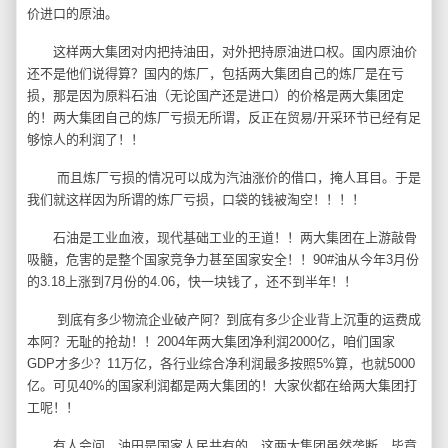
价进口的原油。
这样两大集团对内把持油田，对外把持原油进口权。国内原油价
还不是他们说得算？国内的炼厂，包括两大集团自己的炼厂是在亏
损，那是因为原料石油（无论国产还是进口）的价格是两大集团定
的！两大集团自己的炼厂亏损无所谓，反正在贸易/开采环节已经有足
够惊人的利润了！！
而且炼厂亏损的情况可以成为汽油涨价的借口，掩人耳目。于是
我们就这样因为所谓的炼厂亏损，口袋的钱被淘空！！！！
石油是工业血液，现代基础工业的王道！！两大集团在上游敲骨
吸髓，危害的是整个国家竞争力甚至国家安全！！90#油从今年3月份
的3.18上涨到7月份的4.06，快一块钱了，还不到半年！！
到底有多少物流企业破产阿？到底有多少企业背上沉重的运费成
本阿？无耻的抢劫！！2004年两大集团净利润2000亿，咱们国家
GDP才多少？11万亿，各行业综合净利润最多按照5%算，也就5000
亿。可见40%的国家利润都是两大集团的！大家伙都在给两大集团打
工呢！！
有人会问，油田是国家人民共有的，这两大集团虽然垄断，毕竟