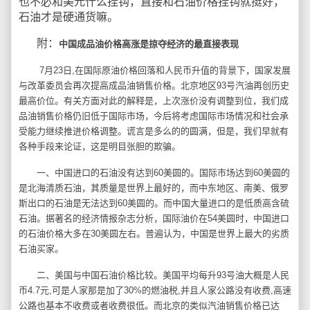
也不必和美元什么挂钩，直接和石油价格挂钩就挺好，
石油才是硬通货嘛。
附：
中国成品油价格高涨是掠夺经济的最直接表现
7月23日,在国际原油价格回落和人民币升值的背景下，国家发展
与改革委员会再次提高成品油销售价格。北京地区93号汽油再创历史
最高价位。有关方面对此的解释是，上次涨价没有调整到位，我们成
品油销售价格仍旧低于国际市场，今后将考虑国际市场情况和社会承
受能力继续推进价格调整。谎言是多么的的圆满，但是，我们早就有
各种手段来论证，这是明目张胆的欺骗。
一、中国进口的石油没有达到60美圆的。国际市场达到60美圆的
是北海清质石油，其质量是世界上最好的，而中东地区、南美、俄罗
斯出口的石油是无法达到60美圆的。而中国大量进口的是低质高含硫
石油。据著名的经济情报杂志分析，国际油价在54美圆时，中国进口
的石油价格大多在30美圆左右。普遍认为，中国是世界上最大的劣质
石油买家。
二、美国与中国石油价格比较。美国平均每升93号油大概是人民
币4.7元,可是人家那是加了30%的燃油税,并且人家公路没有收费,高速
公路也基本不收费或者收费很低。而北京的类似汽油销售价格已达