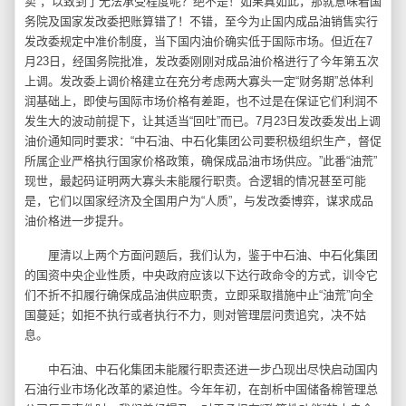
卖”，以致到了无法承受程度呢？绝不是！如果真如此，那就意味着国
务院及国家发改委把账算错了！不错，至今为止国内成品油销售实行
发改委规定中准价制度，当下国内油价确实低于国际市场。但近在7
月23日，经国务院批准，发改委刚刚对成品油价格进行了今年第五次
上调。发改委上调价格建立在充分考虑两大寡头一定“财务期”总体利
润基础上，即使与国际市场价格有差距，也不过是在保证它们利润不
发生大的波动前提下，让其适当“回吐”而已。7月23日发改委发出上调
油价通知同时要求：“中石油、中石化集团公司要积极组织生产，督促
所属企业严格执行国家价格政策，确保成品油市场供应。”此番“油荒”
现世，最起码证明两大寡头未能履行职责。合逻辑的情况甚至可能
是，它们以国家经济及全国用户为“人质”，与发改委博弈，谋求成品
油价格进一步提升。
厘清以上两个方面问题后，我们认为，鉴于中石油、中石化集团
的国资中央企业性质，中央政府应该以下达行政命令的方式，训令它
们不折不扣履行确保成品油供应职责，立即采取措施中止“油荒”向全
国蔓延；如拒不执行或者执行不力，则对管理层问责追究，决不姑
息。
中石油、中石化集团未能履行职责还进一步凸现出尽快启动国内
石油行业市场化改革的紧迫性。今年年初，在剖析中国储备棉管理总