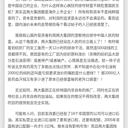
是中国自己的企业，为什么这样丧心病狂的掠夺财富不顾危害国民生
机？其实这两大集团都是海外上市企业！！所有权和资本不是纯粹国
家的了。资本是贪婪的，对利润的追求是永远也不会满足的。看到这
里，国内油价未来的走势相信每个看过帖子的人已经很清楚了。
我很担心国外投资者利用两大集团的垄断地位掠夺中国人民的财
富。从这个角度讲，两大集团已经站在人民的对立面上了！！有时候
看到纺织厂的女工虽然一天12小时的拼命干活，居然连500块钱的工
资都得不到，原因是有的工厂因为纺织原料涨价（非棉的纺织品大部
分是石油变得）或者停产/或者破产。心情真是无法描述。前一阵子还
听说北京有的哥为了多跑出点钱过劳死...真不知道中石化/中石油有
2000亿的纯利还叫嚣亏损要求涨价的嘴脸是什么麽样？？那2000亿人
民的血汗钱又有多少进了原本已经很富裕的老外口袋里！！
无论如何，两大集团正在挤垮国内非自有的炼厂，同时也正在挤
垮社会上的非自有的加油站。如果现在的情况不得到改变，两大集团
的目的很快就会完全实现。
可能有人问，目前发改委已经批了19个非国营的公司可以进口石
油。其实私营企业进口石油除了要有进口权，还要有配额，2005年非
国有进口配额一共才0.1亿吨，根本没有影响市场！而且两大集团除