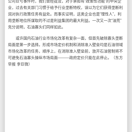
公司巨亏事件时，我们曾经提及，对于承担有“政策性功能”的中央企
业，过去有关部门习惯于给予行业垄断特权，误以为它们获得垄断利
润对执行政策任务有益处。而事实证明，这类企业也是“理性人”，利
用垄断地位所谋取的不过是利益集团的最大利益。一次又一次“油荒”
充分说明，石油寡头们同样如此。
或许国内石油行业市场化改革有复杂一面，但首先破除寡头垄断
局面是第一步选择。形成市场定价机制和消除准入壁垒均是石油领域
市场化改革的任务，顺序上，在消除准入壁垒前，放开石油管制将不
可避免石油寡头操纵市场局面———政府定价只能在此停止。（东方
早报 李巨微）