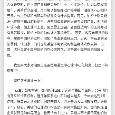
为你是垄断，但下游产业却是竞争性行业，不能涨价。比如公交和出
租车，关系群众生活，其价格调整要经过严格审批，油价从2元涨到4
元多，公交价格和出租车价格并没有什么提高，可见，油价上涨只能
消化在成本和政府补贴中。汽车制造业是国家寄希望的产业，但消费
环境不良，加上油价上涨，更是雪上加霜。老百姓近两年的工资并没
有显著增长，翻倍上涨的油价让大家很难受。 可见，这是赤裸裸的掠
夺，扭曲中国经济结构，增加了所谓的膨胀压力。尽管，中石油的滚
滚暴利，让国家，同时也让某些不可明说的利益群体欢欣鼓舞，但
是，这种危害中国经济的掠夺经济思路，将贻害中国经济的健康发
展。
我观察大家对油价上涨虽然知道是中石油/中石化捣鬼，但是不知
道要点！
我在这里澄清一下！
石油是战略物资，国内的油田都是这两个集团垄断的。只有他们
有开采和销售权利。近几年国家进口石油越来越多，今年会达到1.5
亿吨。进口石油消费的比例越来越大，岂不是两大集团就没有话语权
了？？放心。关键的石油进口权还是只有两大集团所有。国内的炼油
企业就算是油价再便宜，也无法自主进口，只能从两大集团买他们加