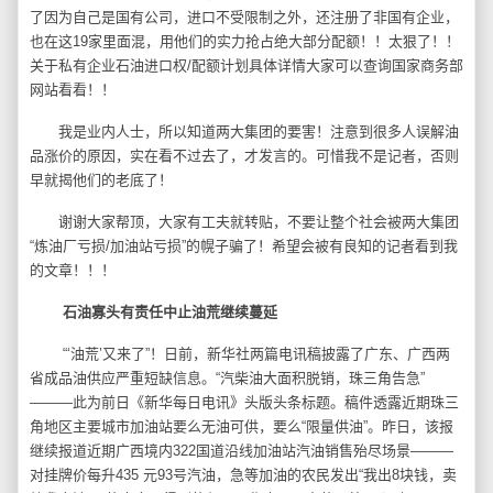
了因为自己是国有公司，进口不受限制之外，还注册了非国有企业，
也在这19家里面混，用他们的实力抢占绝大部分配额！！太狠了！！
关于私有企业石油进口权/配额计划具体详情大家可以查询国家商务部
网站看看！！
我是业内人士，所以知道两大集团的要害！注意到很多人误解油
品涨价的原因，实在看不过去了，才发言的。可惜我不是记者，否则
早就揭他们的老底了！
谢谢大家帮顶，大家有工夫就转贴，不要让整个社会被两大集团
“炼油厂亏损/加油站亏损”的幌子骗了！希望会被有良知的记者看到我
的文章！！！
石油寡头有责任中止油荒继续蔓延
“‘油荒’又来了”！日前，新华社两篇电讯稿披露了广东、广西两
省成品油供应严重短缺信息。“汽柴油大面积脱销，珠三角告急”
———此为前日《新华每日电讯》头版头条标题。稿件透露近期珠三
角地区主要城市加油站要么无油可供，要么“限量供油”。昨日，该报
继续报道近期广西境内322国道沿线加油站汽油销售殆尽场景———
对挂牌价每升435 元93号汽油，急等加油的农民发出“我出8块钱，卖