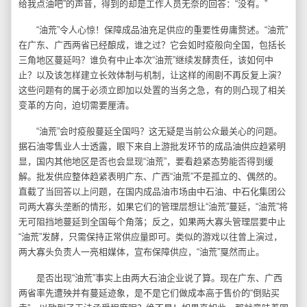
给我点油吧”的声音，得到的却是工作人员无奈的回答：“没有。”
“油荒”令人心惊！保障成品油充足供应的重要性毋庸赘述。“油荒”
在广东、广西两省已经酿成，谁之过？它会如时疫般向全国，包括长
三角地区蔓延吗？谁负有中止本次“油荒”继续发酵责任，该如何中
止？以及该怎样建立长效体制与机制，让这样的闹剧不再反复上演？
这些问题有的属于必须立即加以处置的当务之急，有的则凸现了相关
变革的方向，迫切需要厘清。
“油荒”会时疫般蔓延全国吗？这无疑是当前公众最关心的问题。
据石油零售业人士透露，眼下来自上游批发环节的成品油供应趋紧明
显，国内其他地区是否也会显现“油荒”，要看趋紧态势能否得到缓
解。批发供应整体趋紧表明广东、广西“油荒”不是孤立的、偶然的。
直截了当回答以上问题，在国内成品油市场由中石油、中石化集团公
司两大寡头垄断的情形，如果它们的管理层想让“油荒”蔓延，“油荒”将
无可阻挡地蔓延到全国每个角落；反之，如果两大寡头管理层要中止
“油荒”发酵，只需保持正常供应量即可。类似的游戏以往曾上演过，
两大寡头负责人一亮相媒体，宣布保障供应，“油荒”戛然而止。
是否出现“油荒”事实上由两大石油企业说了算。现在广东、广西
两省率先遭殃并有蔓延迹象，是不是它们做成本高于售价的“倒贴买