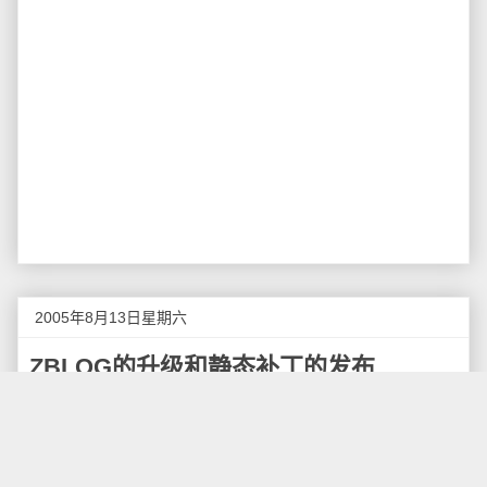
2005年8月13日星期六
ZBLOG的升级和静态补丁的发布
ZBLOG版的BLOG程序我已经使用了一段时间了整
体感觉还不错，在搜索引擎索引和垃圾留言防范上都表
现良好，模板也非常丰富，真是ASP的单用户BLOG程
序的佼佼者。