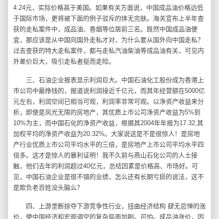
4.24元，实际价格高于美国。如果有关方面说，中国成品油价格远低
于国际市场，更将被下面的例子驳斥的体无完肤。海关宣布上半年查
获的走私案件中，成品油、香烟等位居前三名。既然中国成品油便
宜，那应该是从中国向国外走私才对，为什么要从国外向中国走私？
过去查获的特大走私案件，都与走私汽油柴油等成品油有关，可见内
外差价巨大，吸引走私者挺而走险。
三、石油企业报表显示利润巨大。中国石油化工股份成为香港上
市公司中最挣钱的，报道说利润接近千亿元，而其年经营额在5000亿
元左右，利润空间已相当可观，利润率非常可观。以净资产收益来分
析，即使是风光无限的房地产，其优质上市公司净资产收益为5%到
10%为主，而中国石化的净资产收益，根据其2004年年报为17.32,其
加权平均的净资产收益为20.32%。大家说这是不是很惊人！是房地
产行业优质上市公司平均水平的三倍，是房地产上市公司平均水平四
倍多。这才是惊人的暴利证明！我不久前与燕山石化公司的人士接
触，他们去年的利润超过40亿元，总结因素是价格高、市场好。可
见，中国石油企业是很不错的业绩，怎么还有长期亏损的说法，这不
是欺负老百姓没头脑么？
四、上游垄断掠夺下游竞争性行业，扭曲经济结构 肆无忌惮的涨
价，使中国经济和宏观调空的复杂局面加剧。可怕。成品油涨价，因