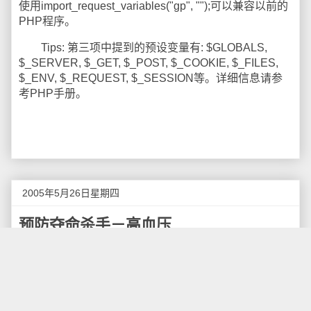
使用import_request_variables("gp", "");可以兼容以前的
PHP程序。
Tips: 第三项中提到的预设变量有: $GLOBALS,
$_SERVER, $_GET, $_POST, $_COOKIE, $_FILES,
$_ENV, $_REQUEST, $_SESSION等。详细信息请参
考PHP手册。
2005年5月26日星期四
预防夺命杀手－高血压
人体的血压易受多种因素影响而发生波动，正常生
理状态下，血压常会随着人们的饮食、起居、脑力活
动、体力活动及情绪变化等有一定的波动，这种波动是
有一定范围的，是血压为适应生理需要而进行自我调节