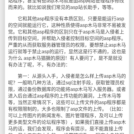
站程序，甚至有些asp木马就是由asp网站管理程序修改
而来的。就比如说我们常见的asp站长助手，等等。
它和其他asp程序没有本质区别，只要是能运行asp
的空间就能运行它，这种性质使得asp木马非常不易被发
觉。它和其他asp程序的区别只在于asp木马是入侵者上
传到目标空间，并帮助入侵者控制目标空间的asp程序。
严重的从而获取服务器管理员的权限，要想禁止asp木马
运行就等于禁止asp的运行，显然这是行不通的，这也是
为什么 asp木马猖獗的原因！有人要问了，是不是就没
有办法了呢，不，有办法的：
第一：从源头入手，入侵者是怎么样上传asp木马的
呢？一般哟几种方法，通过sql注射手段，获取管理员权
限，通过备份数据库的功能将asp木马写入服务器。或者
进入后台通过asp程序的上传功能的漏洞，上传木马等
等，当然正常情况下，这些可以上传文件的asp程序都是
有权限限制的，大多也限制了asp文件的上传。（比如：
可以上传图片的新闻发布、图片管理程序，及可以上传
更多类型文件的论坛程序等），如果我们直接上传asp木
马的话，我们会发现，程序会有提示，是不能直接上传