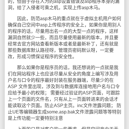
的，但由于存在人为的asp设置错误及asp程序本身的漏
洞，给了入侵者可乘之机，实现上传asp木马。
因此，防范asp木马的重点就在于虚拟主机用户如何
确保自己空间中asp上传程序的安全上，如果你是用别人
的程序的话，尽量用出名一点的大型一点的程序，这样
漏洞自然就少一些，而且尽量使用最新的版本，并且要
经常去官方网站查看新版本或者是最新补丁，还有就是
那些数据库默认路径呀，管理员密码默认呀，一定要
改，形成习惯保证程序的安全性。
那么如果你是程序员的话，我还想说的一点就是我
们在网站程序上也应该尽量从安全的角度上编写涉及用
户名与口令的程序最好封装在服务器端，尽量少的在
ASP 文件里出现，涉及到与数据库连接地用户名与口令
应给予最小的权限； 需要经过验证的ASP页面，可跟踪
上一个页面的文件名，只有从上一页面转进来的会话才
能读取这个页面。防止ASP主页。inc文件泄露问题； 防
止UE等编辑器生成some.asp.bak文件泄露问题等等特别
是上传功能一定要特别注意