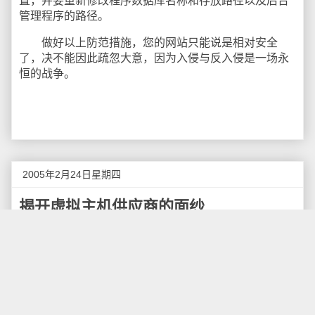
置，并要重新修改程序数据库名称和存放路径以及后台
管理程序的路径。
做好以上防范措施，您的网站只能说是相对安全
了，决不能因此疏忽大意，因为入侵与反入侵是一场永
恒的战争。
2005年2月24日星期四
揭开虚拟主机供应商的面纱
A.空间类
1.如何查看空间大小
2.为什么租空间不能做本地在线和下载
3.要1G空间的朋友不知您在想什么
4.我们的增强型真的不限在线人数吗