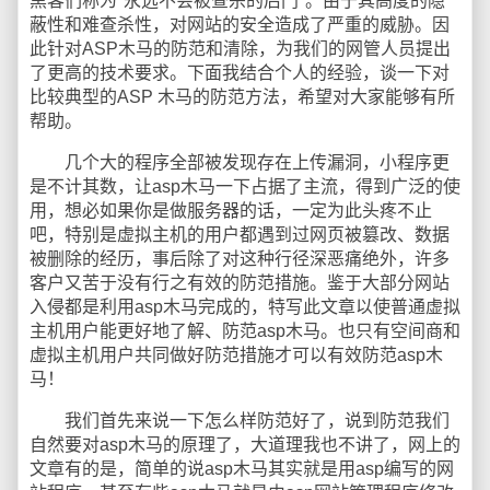
黑客们称为"永远不会被查杀的后门"。由于其高度的隐
蔽性和难查杀性，对网站的安全造成了严重的威胁。因
此针对ASP木马的防范和清除，为我们的网管人员提出
了更高的技术要求。下面我结合个人的经验，谈一下对
比较典型的ASP 木马的防范方法，希望对大家能够有所
帮助。
几个大的程序全部被发现存在上传漏洞，小程序更
是不计其数，让asp木马一下占据了主流，得到广泛的使
用，想必如果你是做服务器的话，一定为此头疼不止
吧，特别是虚拟主机的用户都遇到过网页被篡改、数据
被删除的经历，事后除了对这种行径深恶痛绝外，许多
客户又苦于没有行之有效的防范措施。鉴于大部分网站
入侵都是利用asp木马完成的，特写此文章以使普通虚拟
主机用户能更好地了解、防范asp木马。也只有空间商和
虚拟主机用户共同做好防范措施才可以有效防范asp木
马！
我们首先来说一下怎么样防范好了，说到防范我们
自然要对asp木马的原理了，大道理我也不讲了，网上的
文章有的是，简单的说asp木马其实就是用asp编写的网